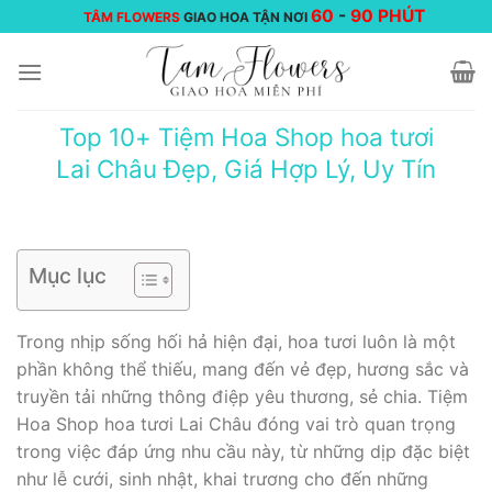
Chuyển
60
-
90 PHÚT
TÂM FLOWERS
GIAO HOA TẬN NƠI
đến
nội
dung
Top 10+ Tiệm Hoa Shop hoa tươi
Lai Châu Đẹp, Giá Hợp Lý, Uy Tín
Mục lục
Trong nhịp sống hối hả hiện đại, hoa tươi luôn là một
phần không thể thiếu, mang đến vẻ đẹp, hương sắc và
truyền tải những thông điệp yêu thương, sẻ chia. Tiệm
Hoa Shop hoa tươi Lai Châu đóng vai trò quan trọng
trong việc đáp ứng nhu cầu này, từ những dịp đặc biệt
như lễ cưới, sinh nhật, khai trương cho đến những