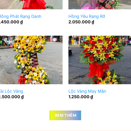
Hồng Phát Rạng Danh
Hồng Yêu Rạng Rỡ
1.450.000
₫
2.050.000
₫
ài Lộc Vàng
Lộc Vàng May Mắn
2.500.000
₫
1.250.000
₫
XEM THÊM