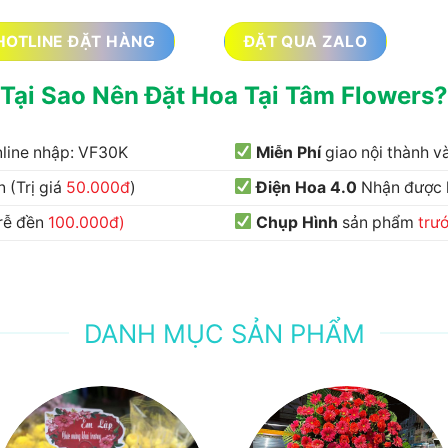
HOTLINE ĐẶT HÀNG
ĐẶT QUA ZALO
Tại Sao Nên Đặt Hoa Tại Tâm Flowers?
nline nhập: VF30K
Miễn Phí
giao nội thành 
 (Trị giá
50.000đ
)
Điện Hoa 4.0
Nhận được
trễ đền
100.000đ)
Chụp Hình
sản phẩm
trư
DANH MỤC SẢN PHẨM