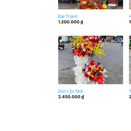
Đại Thành
1.200.000
₫
Đón Lộc Mới
T
2.450.000
₫