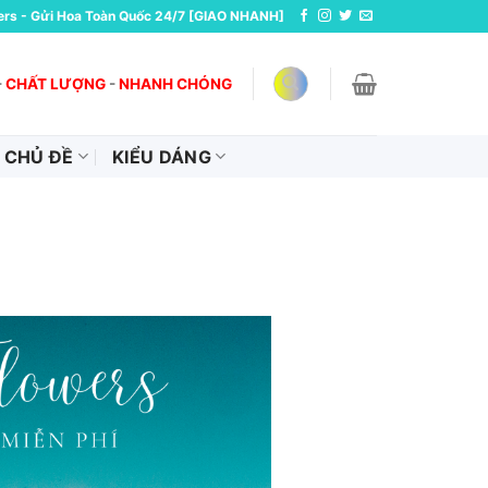
ers - Gửi Hoa Toàn Quốc 24/7 [GIAO NHANH]
-
CHẤT LƯỢNG
-
NHANH CHÓNG
CHỦ ĐỀ
KIỂU DÁNG