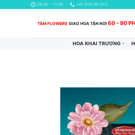
Chuyển
08:00 - 17:00
+47 900 99 000
đến
nội
60
-
90 P
TÂM FLOWERS
GIAO HOA TẬN NƠI
dung
HOA KHAI TRƯƠNG
H