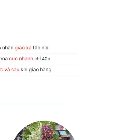
và nhận
giao xa
tận nơi
 hoa
cực nhanh
chỉ 40p
ớc và sau
khi giao hàng