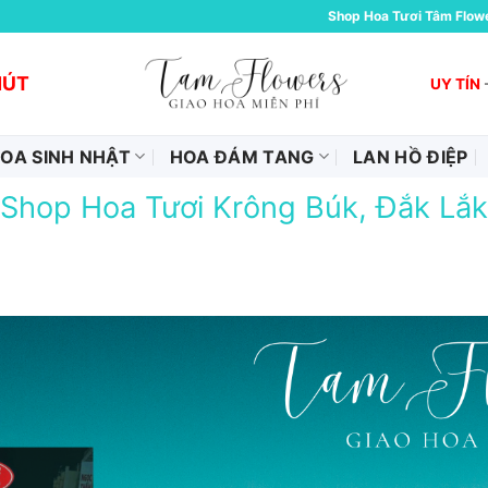
Shop Hoa Tươi Tâm Flow
HÚT
UY TÍN
OA SINH NHẬT
HOA ĐÁM TANG
LAN HỒ ĐIỆP
Shop Hoa Tươi Krông Búk, Đắk Lắk