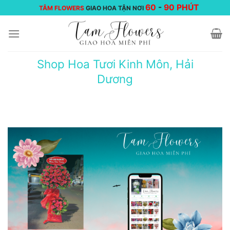
Chuyển
60
-
90 PHÚT
TÂM FLOWERS
GIAO HOA TẬN NƠI
đến
nội
dung
Shop Hoa Tươi Kinh Môn, Hải
Dương