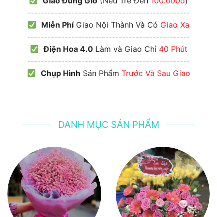
Giao Đúng Giờ
(Nếu Trễ Đền
100.000đ
)
------------------------------------------------
Miễn Phí
Giao Nội Thành Và Có
Giao Xa
------------------------------------------------
Điện Hoa 4.0
Làm và Giao Chỉ
40 Phút
------------------------------------------------
Chụp Hình
Sản Phẩm
Trước Và Sau Giao
DANH MỤC SẢN PHẨM