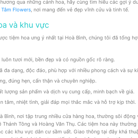
hương qua những cánh hoa, hãy cùng tìm hiểu các gợi ý d
 Tâm Flowers
, nơi mang đến vẻ đẹp vĩnh cửu và tinh tế.
oa và khu vực
ợc tiệm hoa ưng ý nhất tại Hoà Bình, chúng tôi đã tổng hợ
luôn tươi mới, bền đẹp và có nguồn gốc rõ ràng.
ã đa dạng, độc đáo, phù hợp với nhiều phong cách và sự k
ng, đúng hẹn, cẩn thận và chuyên nghiệp.
ất lượng sản phẩm và dịch vụ cung cấp, minh bạch về giá.
 tâm, nhiệt tình, giải đáp mọi thắc mắc và hỗ trợ kịp thời.
 Bình, nơi tập trung nhiều cửa hàng hoa, thường sôi động
ê Thánh Tông và Hoàng Văn Thụ. Các tiệm hoa này thường n
c các khu vực dân cư sầm uất. Giao thông tại đây khá thuậ