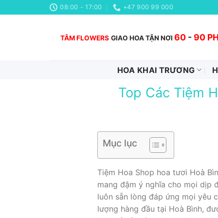
Chuyển
08:00 - 17:00
+47 900 99 000
đến
nội
60
-
90 P
TÂM FLOWERS
GIAO HOA TẬN NƠI
dung
HOA KHAI TRƯƠNG
H
Top Các Tiệm Ho
Mục lục
Tiệm Hoa Shop hoa tươi Hoà Bìn
mang đậm ý nghĩa cho mọi dịp đặ
luôn sẵn lòng đáp ứng mọi yêu c
lượng hàng đầu tại Hoà Bình, đư