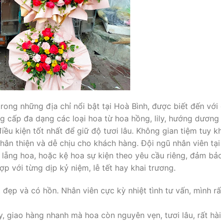
ng những địa chỉ nổi bật tại Hoà Bình, được biết đến với 
g cấp đa dạng các loại hoa từ hoa hồng, lily, hướng dương
ều kiện tốt nhất để giữ độ tươi lâu. Không gian tiệm tuy k
thân thiện và dễ chịu cho khách hàng. Đội ngũ nhân viên tại
, lẵng hoa, hoặc kệ hoa sự kiện theo yêu cầu riêng, đảm b
 với từng dịp kỷ niệm, lễ tết hay khai trương.
t đẹp và có hồn. Nhân viên cực kỳ nhiệt tình tư vấn, mình r
, giao hàng nhanh mà hoa còn nguyên vẹn, tươi lâu, rất hài