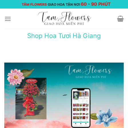
Chuyển
60
-
90 PHÚT
TÂM FLOWERS
GIAO HOA TẬN NƠI
đến
nội
dung
Shop Hoa Tươi Hà Giang