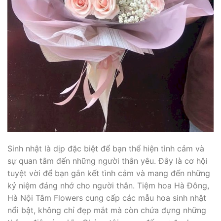
Sinh nhật là dịp đặc biệt để bạn thể hiện tình cảm và
sự quan tâm đến những người thân yêu. Đây là cơ hội
tuyệt vời để bạn gắn kết tình cảm và mang đến những
kỷ niệm đáng nhớ cho người thân. Tiệm hoa Hà Đông,
Hà Nội Tâm Flowers cung cấp các mẫu hoa sinh nhật
nổi bật, không chỉ đẹp mắt mà còn chứa đựng những