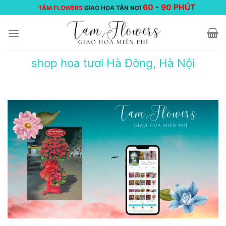
Chuyển
60
-
90 PHÚT
TÂM FLOWERS
GIAO HOA TẬN NƠI
đến
nội
dung
shop hoa tươi Hà Đông, Hà Nội