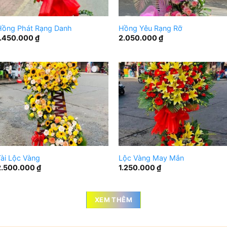
Hồng Phát Rạng Danh
Hồng Yêu Rạng Rỡ
1.450.000
₫
2.050.000
₫
ài Lộc Vàng
Lộc Vàng May Mắn
2.500.000
₫
1.250.000
₫
XEM THÊM