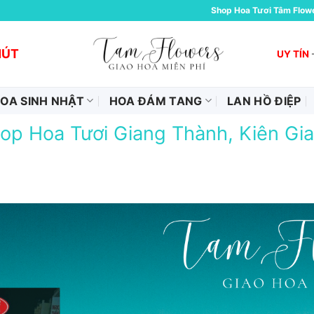
Shop Hoa Tươi Tâm Flow
HÚT
UY TÍN
OA SINH NHẬT
HOA ĐÁM TANG
LAN HỒ ĐIỆP
op Hoa Tươi Giang Thành, Kiên Gi