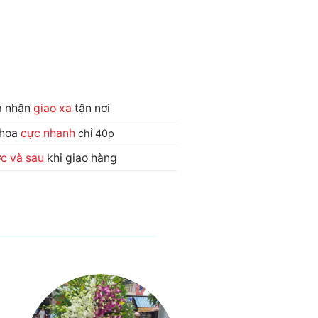
và nhận
giao xa
tận nơi
 hoa
cực nhanh
chỉ 40p
ớc và sau
khi giao hàng