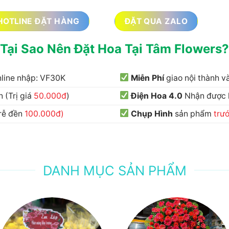
HOTLINE ĐẶT HÀNG
ĐẶT QUA ZALO
Tại Sao Nên Đặt Hoa Tại Tâm Flowers?
nline nhập: VF30K
Miễn Phí
giao nội thành 
 (Trị giá
50.000đ
)
Điện Hoa 4.0
Nhận được
trễ đền
100.000đ)
Chụp Hình
sản phẩm
trư
DANH MỤC SẢN PHẨM