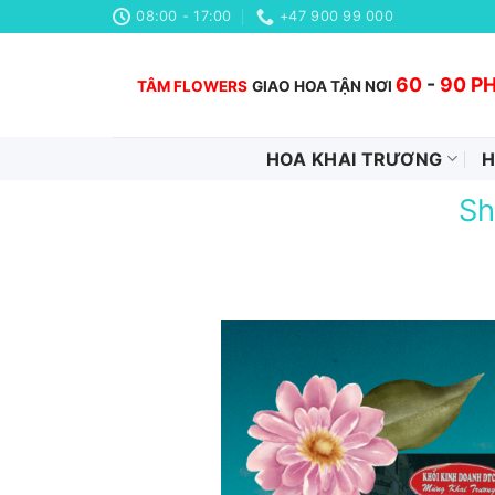
Chuyển
08:00 - 17:00
+47 900 99 000
đến
nội
60
-
90 P
TÂM FLOWERS
GIAO HOA TẬN NƠI
dung
HOA KHAI TRƯƠNG
H
Sh