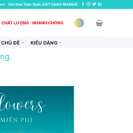
ers - Gửi Hoa Toàn Quốc 24/7 [GIAO NHANH]
-
CHẤT LƯỢNG
-
NHANH CHÓNG
CHỦ ĐỀ
KIỂU DÁNG
ang