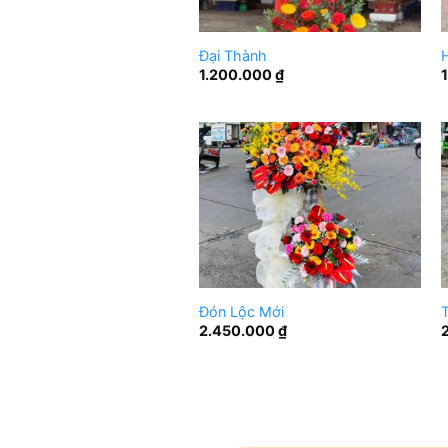
Đại Thành
1.200.000
₫
Đón Lộc Mới
T
2.450.000
₫