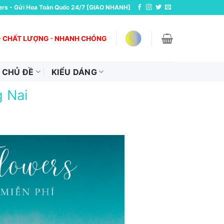
ers - Gửi Hoa Toàn Quốc 24/7 [GIAO NHANH]
-
CHẤT LƯỢNG
-
NHANH CHÓNG
CHỦ ĐỀ
KIỂU DÁNG
g Nai