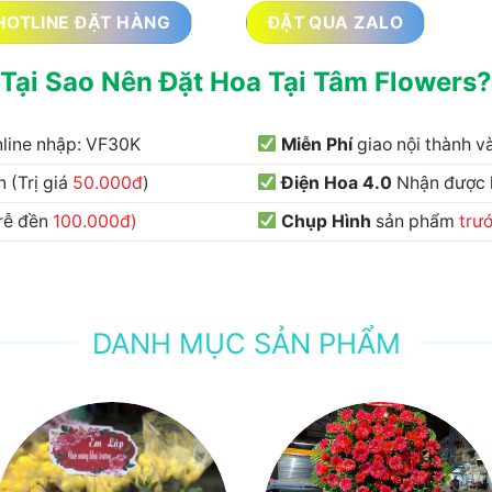
HOTLINE ĐẶT HÀNG
ĐẶT QUA ZALO
Tại Sao Nên Đặt Hoa Tại Tâm Flowers?
nline nhập: VF30K
Miễn Phí
giao nội thành 
 (Trị giá
50.000đ
)
Điện Hoa 4.0
Nhận được
trễ đền
100.000đ)
Chụp Hình
sản phẩm
trư
DANH MỤC SẢN PHẨM