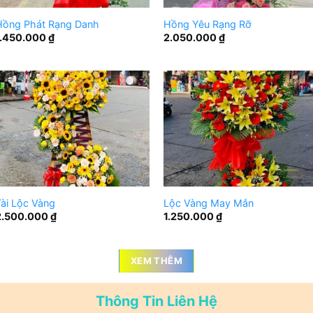
Hồng Phát Rạng Danh
Hồng Yêu Rạng Rỡ
1.450.000
₫
2.050.000
₫
ài Lộc Vàng
Lộc Vàng May Mắn
2.500.000
₫
1.250.000
₫
XEM THÊM
Thông Tin Liên Hệ