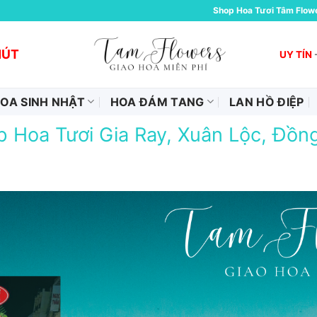
Shop Hoa Tươi Tâm Flow
HÚT
UY TÍN
OA SINH NHẬT
HOA ĐÁM TANG
LAN HỒ ĐIỆP
 Hoa Tươi Gia Ray, Xuân Lộc, Đồn