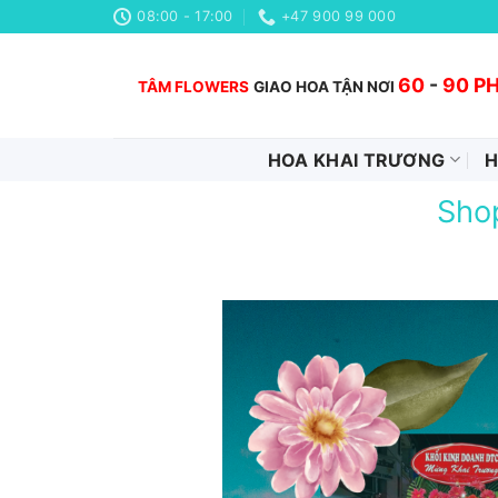
Chuyển
08:00 - 17:00
+47 900 99 000
đến
nội
60
-
90 P
TÂM FLOWERS
GIAO HOA TẬN NƠI
dung
HOA KHAI TRƯƠNG
H
Shop