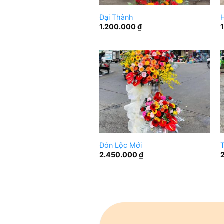
Đại Thành
1.200.000
₫
Đón Lộc Mới
T
2.450.000
₫