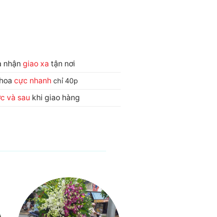
và nhận
giao xa
tận nơi
 hoa
cực nhanh
chỉ 40p
ớc và sau
khi giao hàng