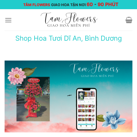
Chuyển
60
-
90 PHÚT
TÂM FLOWERS
GIAO HOA TẬN NƠI
đến
nội
dung
Shop Hoa Tươi Dĩ An, Bình Dương