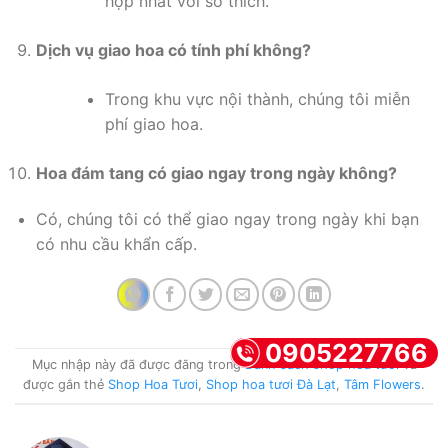
hợp nhất với sở thích.
Dịch vụ giao hoa có tính phí không?
Trong khu vực nội thành, chúng tôi miễn
phí giao hoa.
Hoa đám tang có giao ngay trong ngày không?
Có, chúng tôi có thể giao ngay trong ngày khi bạn
có nhu cầu khẩn cấp.
0905227766
Mục nhập này đã được đăng trong
Danh sách shop hoa tươi
và
được gắn thẻ
Shop Hoa Tươi
,
Shop hoa tươi Đà Lạt
,
Tâm Flowers
.