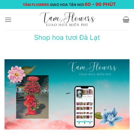
Chuyển
60
-
90 PHÚT
TÂM FLOWERS
GIAO HOA TẬN NƠI
đến
nội
dung
Shop hoa tươi Đà Lạt