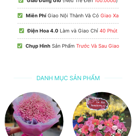
Giao Đúng Giờ
(Nếu Trễ Đền
100.000đ
)
------------------------------------------------
Miễn Phí
Giao Nội Thành Và Có
Giao Xa
------------------------------------------------
Điện Hoa 4.0
Làm và Giao Chỉ
40 Phút
------------------------------------------------
Chụp Hình
Sản Phẩm
Trước Và Sau Giao
DANH MỤC SẢN PHẨM