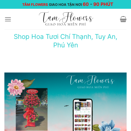
Chuyển
60
-
90 PHÚT
TÂM FLOWERS
GIAO HOA TẬN NƠI
đến
nội
dung
Shop Hoa Tươi Chí Thạnh, Tuy An,
Phú Yên