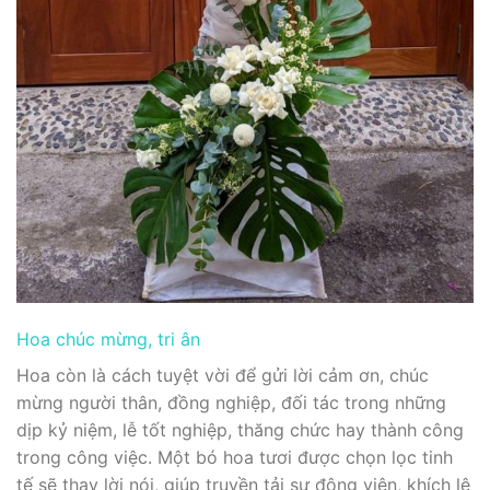
Hoa chúc mừng, tri ân
Hoa còn là cách tuyệt vời để gửi lời cảm ơn, chúc
mừng người thân, đồng nghiệp, đối tác trong những
dịp kỷ niệm, lễ tốt nghiệp, thăng chức hay thành công
trong công việc. Một bó hoa tươi được chọn lọc tinh
tế sẽ thay lời nói, giúp truyền tải sự động viên, khích lệ