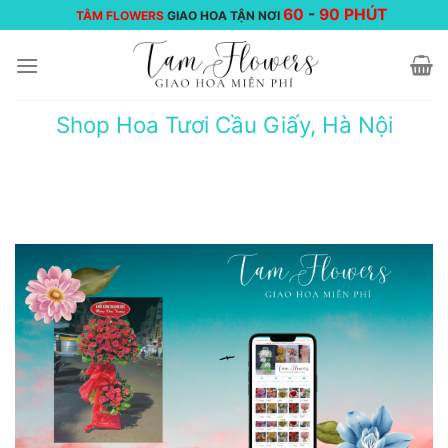
Chuyển
60
-
90 PHÚT
TÂM FLOWERS
GIAO HOA TẬN NƠI
đến
nội
dung
Shop Hoa Tươi Cầu Giấy, Hà Nội