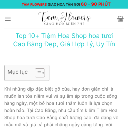
Chuyển
60
-
90 PHÚT
TÂM FLOWERS
GIAO HOA TẬN NƠI
đến
nội
dung
Top 10+ Tiệm Hoa Shop hoa tươi
Cao Bằng Đẹp, Giá Hợp Lý, Uy Tín
Mục lục
Khi những dịp đặc biệt gõ cửa, hay đơn giản chỉ là
muốn lan tỏa niềm vui và sự ấm áp trong cuộc sống
hàng ngày, một bó hoa tươi thắm luôn là lựa chọn
hoàn hảo. Tại Cao Bằng, nhu cầu tìm kiếm Tiệm Hoa
Shop hoa tươi Cao Bằng chất lượng cao, đa dạng về
mẫu mã và giá cả phải chăng ngày càng tăng. Với