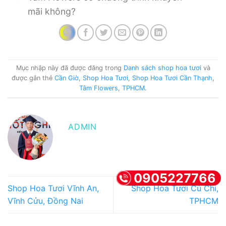
mãi không?
Mục nhập này đã được đăng trong
Danh sách shop hoa tươi
và
được gắn thẻ
Cần Giờ
,
Shop Hoa Tươi
,
Shop Hoa Tươi Cần Thạnh
,
Tâm Flowers
,
TPHCM
.
ADMIN
0905227766
Shop Hoa Tươi Vĩnh An,
Shop Hoa Tươi Củ Chi,
Vĩnh Cửu, Đồng Nai
TPHCM