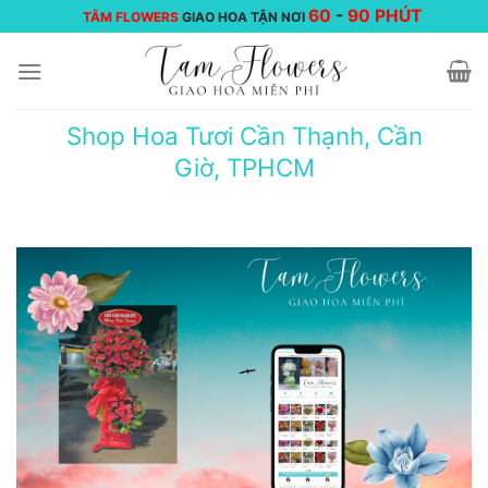
Chuyển
60
-
90 PHÚT
TÂM FLOWERS
GIAO HOA TẬN NƠI
đến
nội
dung
Shop Hoa Tươi Cần Thạnh, Cần
Giờ, TPHCM