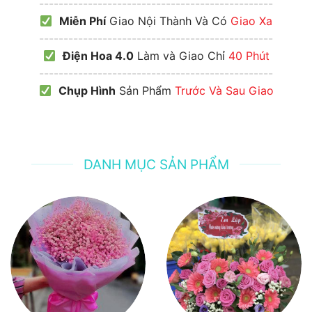
------------------------------------------------
Miễn Phí
Giao Nội Thành Và Có
Giao Xa
------------------------------------------------
Điện Hoa 4.0
Làm và Giao Chỉ
40 Phút
------------------------------------------------
Chụp Hình
Sản Phẩm
Trước Và Sau Giao
DANH MỤC SẢN PHẨM