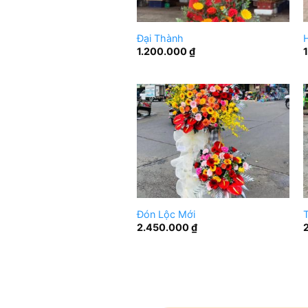
Đại Thành
1.200.000
₫
Đón Lộc Mới
T
2.450.000
₫