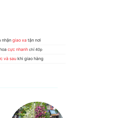
và nhận
giao xa
tận nơi
 hoa
cực nhanh
chỉ 40p
ớc và sau
khi giao hàng