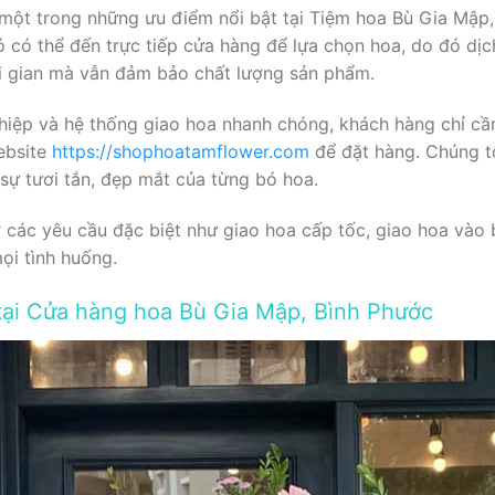
à một trong những ưu điểm nổi bật tại Tiệm hoa Bù Gia Mập,
 có thể đến trực tiếp cửa hàng để lựa chọn hoa, do đó dị
ời gian mà vẫn đảm bảo chất lượng sản phẩm.
hiệp và hệ thống giao hoa nhanh chóng, khách hàng chỉ cần 
ebsite
https://shophoatamflower.com
để đặt hàng. Chúng tô
sự tươi tắn, đẹp mắt của từng bó hoa.
ợ các yêu cầu đặc biệt như giao hoa cấp tốc, giao hoa và
mọi tình huống.
tại Cửa hàng hoa Bù Gia Mập, Bình Phước