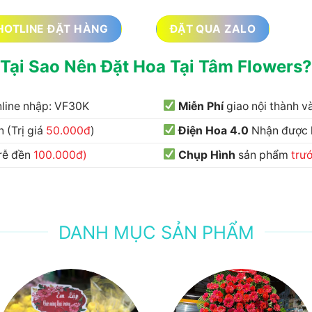
HOTLINE ĐẶT HÀNG
ĐẶT QUA ZALO
Tại Sao Nên Đặt Hoa Tại Tâm Flowers?
nline nhập: VF30K
Miễn Phí
giao nội thành 
 (Trị giá
50.000đ
)
Điện Hoa 4.0
Nhận được
trễ đền
100.000đ)
Chụp Hình
sản phẩm
trư
DANH MỤC SẢN PHẨM