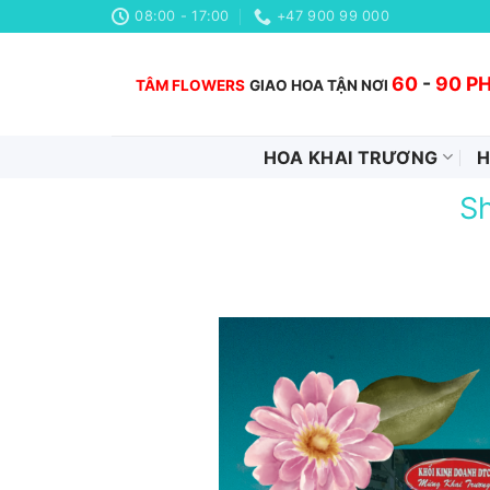
Chuyển
08:00 - 17:00
+47 900 99 000
đến
nội
60
-
90 P
TÂM FLOWERS
GIAO HOA TẬN NƠI
dung
HOA KHAI TRƯƠNG
H
Sh