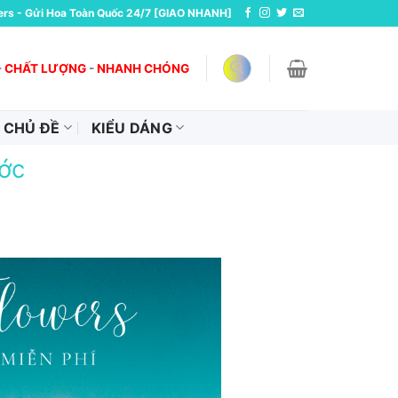
ers - Gửi Hoa Toàn Quốc 24/7 [GIAO NHANH]
-
CHẤT LƯỢNG
-
NHANH CHÓNG
CHỦ ĐỀ
KIỂU DÁNG
ớc