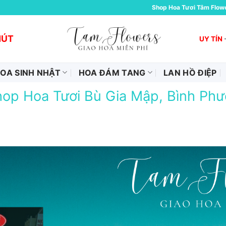
Shop Hoa Tươi Tâm Flow
HÚT
UY TÍN
OA SINH NHẬT
HOA ĐÁM TANG
LAN HỒ ĐIỆP
op Hoa Tươi Bù Gia Mập, Bình Phư