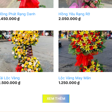
Hồng Phát Rạng Danh
Hồng Yêu Rạng Rỡ
1.450.000
₫
2.050.000
₫
ài Lộc Vàng
Lộc Vàng May Mắn
2.500.000
₫
1.250.000
₫
XEM THÊM