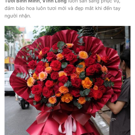
Tươi Bình Minh, Vĩnh Long
luôn sẵn sàng phục vụ,
đảm bảo hoa luôn tươi mới và đẹp mắt khi đến tay
người nhận.