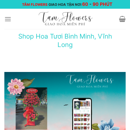
Chuyển
60
-
90 PHÚT
TÂM FLOWERS
GIAO HOA TẬN NƠI
đến
nội
dung
Shop Hoa Tươi Bình Minh, Vĩnh
Long