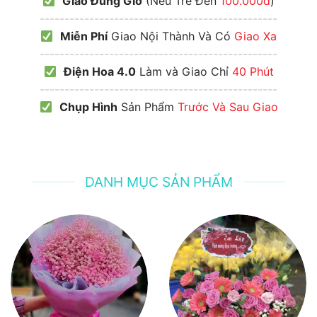
Giao Đúng Giờ
(Nếu Trễ Đền
100.000đ
)
------------------------------------------------
Miễn Phí
Giao Nội Thành Và Có
Giao Xa
------------------------------------------------
Điện Hoa 4.0
Làm và Giao Chỉ
40 Phút
------------------------------------------------
Chụp Hình
Sản Phẩm
Trước Và Sau Giao
DANH MỤC SẢN PHẨM