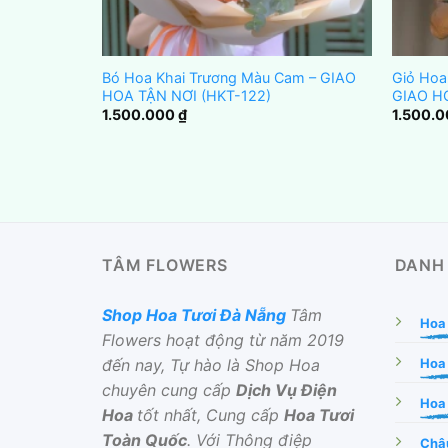
u Đỏ – GIAO
Bó Hoa Khai Trương Màu Cam – GIAO
Giỏ Hoa
HOA TẬN NƠI (HKT-122)
GIAO H
1.500.000
₫
1.500.
TÂM FLOWERS
DANH
Shop Hoa Tươi Đà Nẵng
Tâm
Hoa
Flowers hoạt động từ năm 2019
đến nay, Tự hào là Shop Hoa
Hoa
chuyên cung cấp
Dịch Vụ Điện
Hoa 
Hoa
tốt nhất, Cung cấp
Hoa Tươi
Toàn Quốc
. Với Thông điệp
Chậu