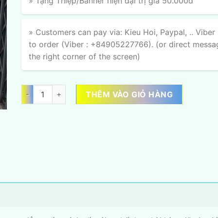
» Tặng Thiệp/Banner hiện đại trị giá 50.000đ
» Customers can pay via: Kieu Hoi, Paypal, .. Viber
to order (Viber : +84905227766). (or direct messa
the right corner of the screen)
Sắc Ngọc Lan số lượng
THÊM VÀO GIỎ HÀNG