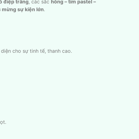
ồ điệp trắng
, các sắc
hồng – tím pastel –
úc mừng sự kiện lớn
.
diện cho sự tinh tế, thanh cao.
ọt.