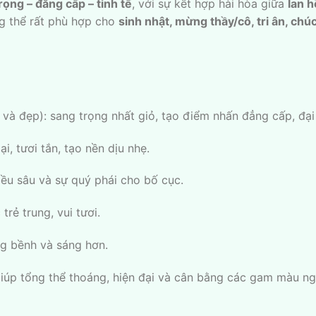
rọng – đẳng cấp – tinh tế
, với sự kết hợp hài hòa giữa
lan h
g thể rất phù hợp cho
sinh nhật, mừng thầy/cô, tri ân, ch
 và đẹp): sang trọng nhất giỏ, tạo điểm nhấn đẳng cấp, đại 
i, tươi tắn, tạo nền dịu nhẹ.
iều sâu và sự quý phái cho bố cục.
trẻ trung, vui tươi.
ng bềnh và sáng hơn.
iúp tổng thể thoáng, hiện đại và cân bằng các gam màu ng