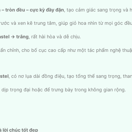
 – tròn đều – cực kỳ đầy đặn
, tạo cảm giác sang trọng và 
trước và xen kẽ trung tâm, giúp giỏ hoa nhìn từ mọi góc đề
stel → trắng
, rất hài hòa và dễ chịu.
ẩn chỉnh, cho bố cục cao cấp như một tác phẩm nghệ thuậ
stel
, có nơ lụa dài đồng điệu, tạo tổng thể sang trọng, than
 dịp trọng đại hoặc để trưng bày trong không gian rộng.
 lời chúc tốt đẹp