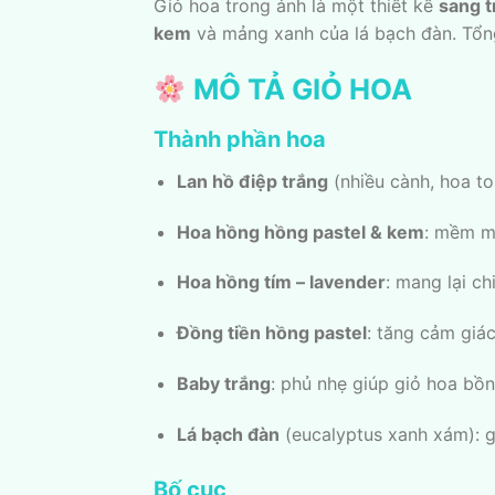
Giỏ hoa trong ảnh là một thiết kế
sang t
kem
và mảng xanh của lá bạch đàn. Tổn
MÔ TẢ GIỎ HOA
Thành phần hoa
Lan hồ điệp trắng
(nhiều cành, hoa to
Hoa hồng hồng pastel & kem
: mềm mạ
Hoa hồng tím – lavender
: mang lại ch
Đồng tiền hồng pastel
: tăng cảm giác 
Baby trắng
: phủ nhẹ giúp giỏ hoa bồ
Lá bạch đàn
(eucalyptus xanh xám): g
Bố cục