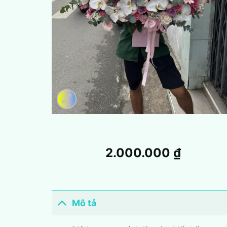
2.000.000
₫
Mô tả