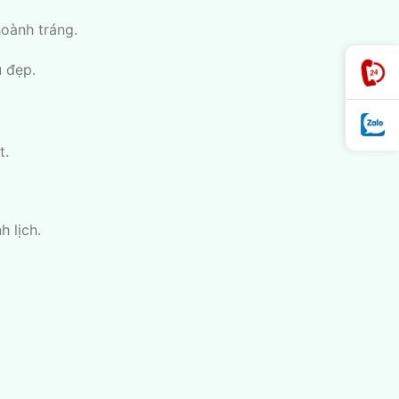
hoành tráng.
u đẹp.
t.
h lịch.