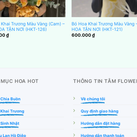
 Khai Trương Màu Vàng (Cam) –
Bó Hoa Khai Trương Màu Vàng 
OA TẬN NƠI (HKT-126)
HOA TẬN NƠI (HKT-121)
000
₫
600.000
₫
 MỤC HOA HOT
THÔNG TIN TÂM FLOWE
 Chia Buồn
Về chúng tôi
 Khai Trương
Quy định giao hàng
Sinh Nhật
Hướng dẫn đặt hàng
 Lan Hồ Điệp
Hướng dẫn thanh toán