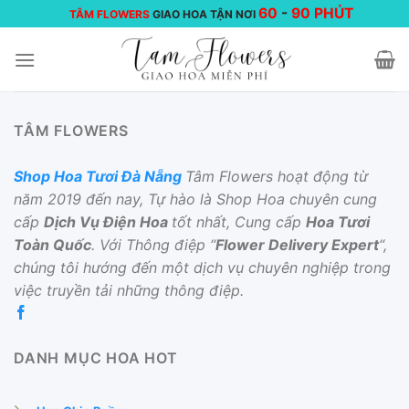
Chuyển
60
-
90 PHÚT
TÂM FLOWERS
GIAO HOA TẬN NƠI
đến
nội
dung
TÂM FLOWERS
Shop Hoa Tươi Đà Nẵng
Tâm Flowers hoạt động từ
năm 2019 đến nay, Tự hào là Shop Hoa chuyên cung
cấp
Dịch Vụ Điện Hoa
tốt nhất, Cung cấp
Hoa Tươi
Toàn Quốc
. Với Thông điệp “
Flower Delivery Expert
“,
chúng tôi hướng đến một dịch vụ chuyên nghiệp trong
việc truyền tải những thông điệp.
DANH MỤC HOA HOT