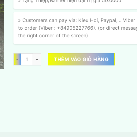
» Tặng Thiệp/Banner hiện đại trị giá 50.000đ
» Customers can pay via: Kieu Hoi, Paypal, .. Viber
to order (Viber : +84905227766). (or direct messa
the right corner of the screen)
Ngọt Thương số lượng
THÊM VÀO GIỎ HÀNG