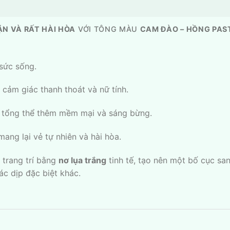
ẶN VÀ RẤT HÀI HÒA
VỚI TÔNG MÀU
CAM ĐÀO – HỒNG PAS
 sức sống.
cảm giác thanh thoát và nữ tính.
 tổng thể thêm mềm mại và sáng bừng.
ang lại vẻ tự nhiên và hài hòa.
 trang trí bằng
nơ lụa trắng
tinh tế, tạo nên một bố cục sa
c dịp đặc biệt khác.