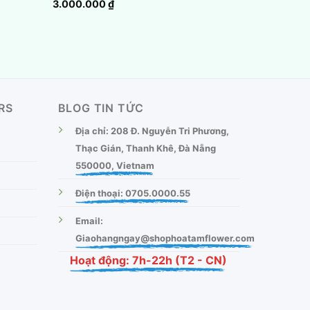
3.000.000
₫
RS
BLOG TIN TỨC
Địa chỉ: 208 Đ. Nguyễn Tri Phương,
Thạc Gián, Thanh Khê, Đà Nẵng
550000, Vietnam
Điện thoại: 0705.0000.55
Email:
Giaohangngay@shophoatamflower.com
Hoạt động: 7h-22h (T2 - CN)