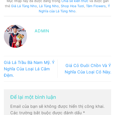
Mục nhập này đã được đăng trong
Chia sẻ kiến thức
và được gắn
thẻ
Giá Lá Tùng Nho
,
Lá Tùng Nho
,
Shop Hoa Tươi
,
Tâm Flowers
,
Ý
Nghĩa của Lá Tùng Nho
.
ADMIN
Giá Lá Trầu Bà Nam Mỹ. Ý
Giá Cỏ Đuôi Chồn Và Ý
Nghĩa Của Loại Lá Cắm
Nghĩa Của Loại Cỏ Này.
Đệm.
Để lại một bình luận
Email của bạn sẽ không được hiển thị công khai.
Các trường bắt buộc được đánh dấu
*