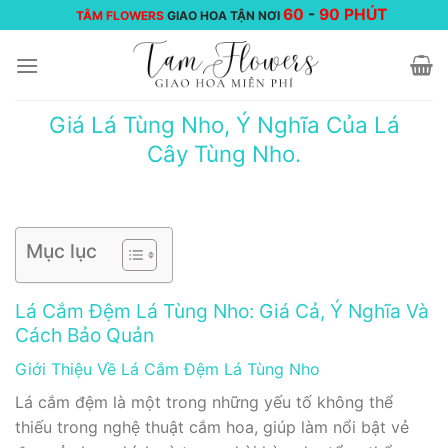
Chuyển
60
-
90 PHÚT
TÂM FLOWERS
GIAO HOA TẬN NƠI
đến
nội
dung
Giá Lá Tùng Nho, Ý Nghĩa Của Lá
Cây Tùng Nho.
Mục lục
Lá Cắm Đệm Lá Tùng Nho: Giá Cả, Ý Nghĩa Và
Cách Bảo Quản
Giới Thiệu Về Lá Cắm Đệm Lá Tùng Nho
Lá cắm đệm là một trong những yếu tố không thể
thiếu trong nghệ thuật cắm hoa, giúp làm nổi bật vẻ