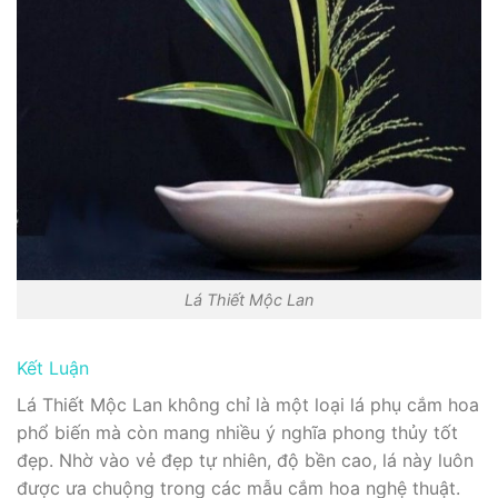
Lá Thiết Mộc Lan
Kết Luận
Lá Thiết Mộc Lan không chỉ là một loại lá phụ cắm hoa
phổ biến mà còn mang nhiều ý nghĩa phong thủy tốt
đẹp. Nhờ vào vẻ đẹp tự nhiên, độ bền cao, lá này luôn
được ưa chuộng trong các mẫu cắm hoa nghệ thuật.