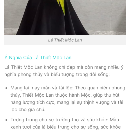
Lá Thiết Mộc Lan
Ý Nghĩa Của Lá Thiết Mộc Lan
Lá Thiết Mộc Lan không chỉ đẹp mà còn mang nhiều ý
nghĩa phong thủy và biểu tượng trong đời sống:
Mang lại may mắn và tài lộc: Theo quan niệm phong
thủy, Thiết Mộc Lan thuộc hành Mộc, giúp thu hút
năng lượng tích cực, mang lại sự thịnh vượng và tài
lộc cho gia chủ.
Tượng trưng cho sự trường thọ và sức khỏe: Màu
xanh tươi của lá biểu trưng cho sự sống, sức khỏe