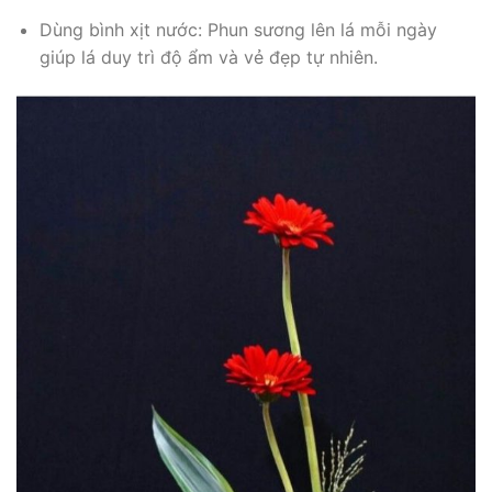
Dùng bình xịt nước: Phun sương lên lá mỗi ngày
giúp lá duy trì độ ẩm và vẻ đẹp tự nhiên.