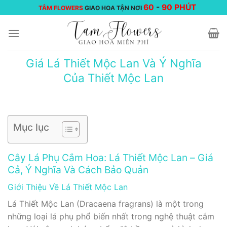
Chuyển
60
-
90 PHÚT
TÂM FLOWERS
GIAO HOA TẬN NƠI
đến
nội
dung
Giá Lá Thiết Mộc Lan Và Ý Nghĩa
Của Thiết Mộc Lan
Mục lục
Cây Lá Phụ Cắm Hoa: Lá Thiết Mộc Lan – Giá
Cả, Ý Nghĩa Và Cách Bảo Quản
Giới Thiệu Về Lá Thiết Mộc Lan
Lá Thiết Mộc Lan (Dracaena fragrans) là một trong
những loại lá phụ phổ biến nhất trong nghệ thuật cắm