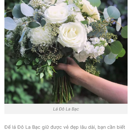
Lá Đô La Bạc
Để lá Đô La Bạc giữ được vẻ đẹp lâu dài, bạn cần biết