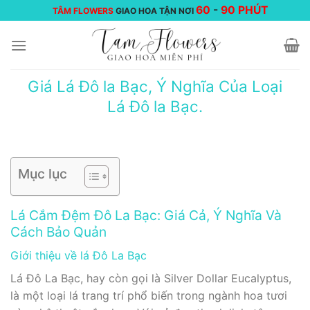
Chuyển
60
-
90 PHÚT
TÂM FLOWERS
GIAO HOA TẬN NƠI
đến
nội
dung
Giá Lá Đô la Bạc, Ý Nghĩa Của Loại
Lá Đô la Bạc.
Mục lục
Lá Cắm Đệm Đô La Bạc: Giá Cả, Ý Nghĩa Và
Cách Bảo Quản
Giới thiệu về lá Đô La Bạc
Lá Đô La Bạc, hay còn gọi là Silver Dollar Eucalyptus,
là một loại lá trang trí phổ biến trong ngành hoa tươi