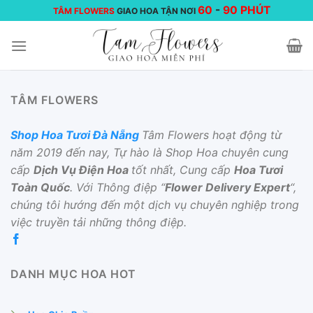
Chuyển
60
-
90 PHÚT
TÂM FLOWERS
GIAO HOA TẬN NƠI
đến
nội
dung
TÂM FLOWERS
Shop Hoa Tươi Đà Nẵng
Tâm Flowers hoạt động từ
năm 2019 đến nay, Tự hào là Shop Hoa chuyên cung
cấp
Dịch Vụ Điện Hoa
tốt nhất, Cung cấp
Hoa Tươi
Toàn Quốc
. Với Thông điệp “
Flower Delivery Expert
“,
chúng tôi hướng đến một dịch vụ chuyên nghiệp trong
việc truyền tải những thông điệp.
DANH MỤC HOA HOT