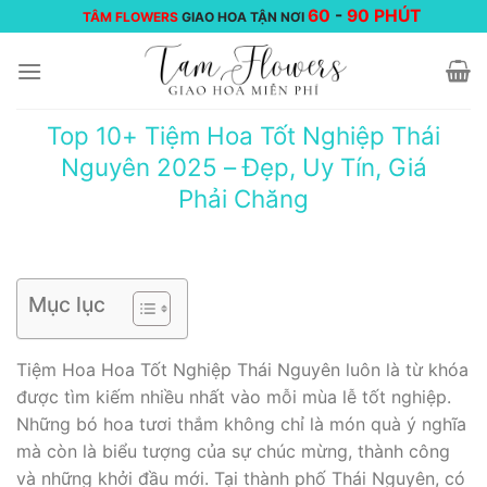
Chuyển
60
-
90 PHÚT
TÂM FLOWERS
GIAO HOA TẬN NƠI
đến
nội
dung
Top 10+ Tiệm Hoa Tốt Nghiệp Thái
Nguyên 2025 – Đẹp, Uy Tín, Giá
Phải Chăng
Mục lục
Tiệm Hoa Hoa Tốt Nghiệp Thái Nguyên luôn là từ khóa
được tìm kiếm nhiều nhất vào mỗi mùa lễ tốt nghiệp.
Những bó hoa tươi thắm không chỉ là món quà ý nghĩa
mà còn là biểu tượng của sự chúc mừng, thành công
và những khởi đầu mới. Tại thành phố Thái Nguyên, có