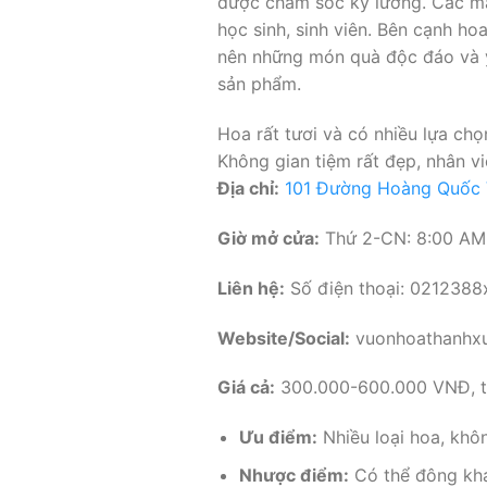
được chăm sóc kỹ lưỡng. Các mẫu
học sinh, sinh viên. Bên cạnh ho
nên những món quà độc đáo và ý
sản phẩm.
Hoa rất tươi và có nhiều lựa chọ
Không gian tiệm rất đẹp, nhân v
Địa chỉ:
101 Đường Hoàng Quốc Vi
Giờ mở cửa:
Thứ 2-CN: 8:00 AM
Liên hệ:
Số điện thoại: 0212388
Website/Social:
vuonhoathanhx
Giá cả:
300.000-600.000 VNĐ, tù
Ưu điểm:
Nhiều loại hoa, khôn
Nhược điểm:
Có thể đông khác