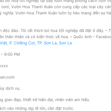
 bó hoa tốt nghiệp tại đây luôn mang phong cách tươi trẻ, 
a tươi, Vườn Hoa Thanh Xuân còn cung cấp các loại cây cảnh 
 nghĩa. Vườn Hoa Thanh Xuân luôn tự hào mang đến sự hài
n độc đáo. Tôi rất thích bó hoa tốt nghiệp đã đặt ở đây. –
iên thân thiện và có kiến thức về hoa. – Quốc Anh – Facebo
ệt, P. Chiềng Cơi, TP. Sơn La, Sơn La
 – 9:00 PM
xxxx
uan.com
y dịch vụ.
g gian đẹp, thiết kế hiện đại, nhân viên am hiểu.
h vào những dịp lễ lớn, cần đặt trước.