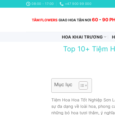
Chuyển
08:00 - 17:00
+47 900 99 000
đến
nội
60
-
90 P
TÂM FLOWERS
GIAO HOA TẬN NƠI
dung
HOA KHAI TRƯƠNG
H
Top 10+ Tiệm H
Mục lục
Tiệm Hoa Hoa Tốt Nghiệp Sơn La 
sự đa dạng về loài hoa, phong 
những bó hoa tươi thắm, ý nghĩa