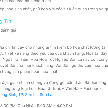
ể hơi cao vào mùa cao điểm.
p, hoa sinh nhật, phù hợp với các sự kiện quan trọng và q
y Tín
 đánh giá).
a chỉ tin cậy cho những ai tìm kiếm bó hoa chất lượng tại 
c thiết kế riêng theo yêu cầu của khách hàng. Hoa tại đây
. Ngoài ra, Tiệm Hoa Hoa Tốt Nghiệp Sơn La này còn cung 
tuyệt đối cho mọi khách hàng. Với đội ngũ thợ cắm hoa ch
 những sản phẩm hoàn hảo nhất.
đợi, giao nhanh chóng và đóng gói cẩn thận. Rất hài lòng
ỹ càng từng loại hoa. Hoa rất tươi. – Văn Hải – Facebook
ềng Sinh, TP. Sơn La, Sơn La
 8:30 PM, Chủ Nhật: 9:00 AM – 4:00 PM