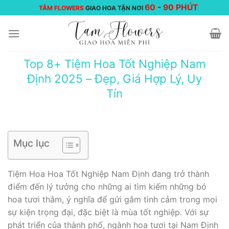
Chuyển
60
-
90 PHÚT
TÂM FLOWERS
GIAO HOA TẬN NƠI
đến
nội
dung
Top 8+ Tiệm Hoa Tốt Nghiệp Nam
Định 2025 – Đẹp, Giá Hợp Lý, Uy
Tín
Mục lục
Tiệm Hoa Hoa Tốt Nghiệp Nam Định đang trở thành
điểm đến lý tưởng cho những ai tìm kiếm những bó
hoa tươi thắm, ý nghĩa để gửi gắm tình cảm trong mọi
sự kiện trọng đại, đặc biệt là mùa tốt nghiệp. Với sự
phát triển của thành phố, ngành hoa tươi tại Nam Định