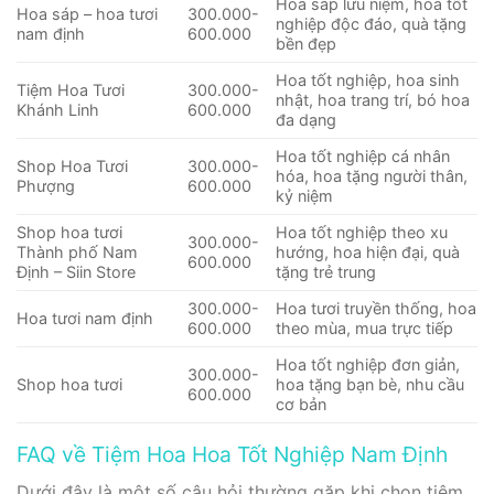
Hoa sáp lưu niệm, hoa tốt
Hoa sáp – hoa tươi
300.000-
nghiệp độc đáo, quà tặng
nam định
600.000
bền đẹp
Hoa tốt nghiệp, hoa sinh
Tiệm Hoa Tươi
300.000-
nhật, hoa trang trí, bó hoa
Khánh Linh
600.000
đa dạng
Hoa tốt nghiệp cá nhân
Shop Hoa Tươi
300.000-
hóa, hoa tặng người thân,
Phượng
600.000
kỷ niệm
Shop hoa tươi
Hoa tốt nghiệp theo xu
300.000-
Thành phố Nam
hướng, hoa hiện đại, quà
600.000
Định – Siin Store
tặng trẻ trung
300.000-
Hoa tươi truyền thống, hoa
Hoa tươi nam định
600.000
theo mùa, mua trực tiếp
Hoa tốt nghiệp đơn giản,
300.000-
Shop hoa tươi
hoa tặng bạn bè, nhu cầu
600.000
cơ bản
FAQ về Tiệm Hoa Hoa Tốt Nghiệp Nam Định
Dưới đây là một số câu hỏi thường gặp khi chọn tiệm