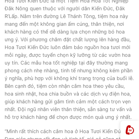
Hoa Tươi Kiến Đức là một Tiệm Hoa Hoa Tốt Nghiệp
Đắk Nông quen thuộc với người dân Kiến Đức, Đắk
R’Lấp. Nằm trên đường Lê Thánh Tông, tiệm hoa này
mang đến một không gian ấm cúng, thân thiện, nơi
khách hàng có thể dễ dàng lựa chọn những bó hoa
ưng ý. Với phương châm đặt chất lượng lên hàng đầu,
Hoa Tươi Kiến Đức luôn đảm bảo nguồn hoa tươi mới
mỗi ngày, được tuyển chọn kỹ lưỡng từ các vườn hoa
uy tín. Các mẫu hoa tốt nghiệp tại đây thường mang
phong cách nhẹ nhàng, tinh tế nhưng không kém phần
ý nghĩa, phù hợp với không khí trang trọng của buổi lễ.
Bên cạnh đó, tiệm còn nhận cắm hoa theo yêu cầu,
hoa sinh nhật, hoa chia buồn và các dịch vụ điện hoa,
giúp khách hàng gửi gắm tình cảm một cách trọn vẹn
nhất. Đội ngũ nhân viên thân thiện, sẵn sàng tư vấn và
hỗ trợ khách hàng để chọn được món quà ưng ý nhất.
“Mình rất thích cách cắm hoa ở Hoa Tươi Kiến Đức.