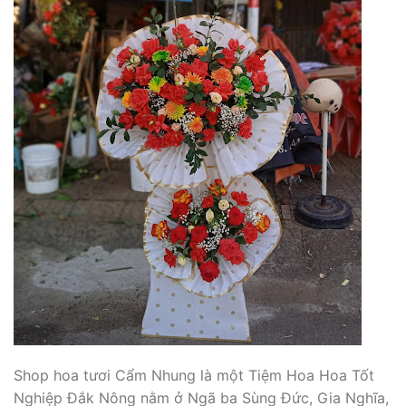
Shop hoa tươi Cẩm Nhung là một Tiệm Hoa Hoa Tốt
Nghiệp Đắk Nông nằm ở Ngã ba Sùng Đức, Gia Nghĩa,