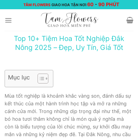
Chuyển
60
-
90 PHÚT
TÂM FLOWERS
GIAO HOA TẬN NƠI
đến
nội
dung
Top 10+ Tiệm Hoa Tốt Nghiệp Đắk
Nông 2025 – Đẹp, Uy Tín, Giá Tốt
Mục lục
Mùa tốt nghiệp là khoảnh khắc vàng son, đánh dấu sự
kết thúc của một hành trình học tập và mở ra những
cánh cửa mới. Trong những dịp trọng đại như thế, một
bó hoa tươi thắm không chỉ là món quà ý nghĩa mà
còn là biểu tượng của lời chúc mừng, sự khởi đầu may
mắn và những kỷ niệm đẹp đẽ. Tại Đắk Nông, nhu cầu