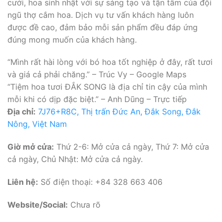
cưới, hoa sinh nhật với sự sáng tạo và tận tâm của đội
ngũ thợ cắm hoa. Dịch vụ tư vấn khách hàng luôn
được đề cao, đảm bảo mỗi sản phẩm đều đáp ứng
đúng mong muốn của khách hàng.
“Mình rất hài lòng với bó hoa tốt nghiệp ở đây, rất tươi
và giá cả phải chăng.” – Trúc Vy – Google Maps
“Tiệm hoa tươi ĐẮK SONG là địa chỉ tin cậy của mình
mỗi khi có dịp đặc biệt.” – Anh Dũng – Trực tiếp
Địa chỉ:
7J76+R8C, Thị trấn Đức An, Đắk Song, Đắk
Nông, Việt Nam
Giờ mở cửa:
Thứ 2-6: Mở cửa cả ngày, Thứ 7: Mở cửa
cả ngày, Chủ Nhật: Mở cửa cả ngày.
Liên hệ:
Số điện thoại: +84 328 663 406
Website/Social:
Chưa rõ