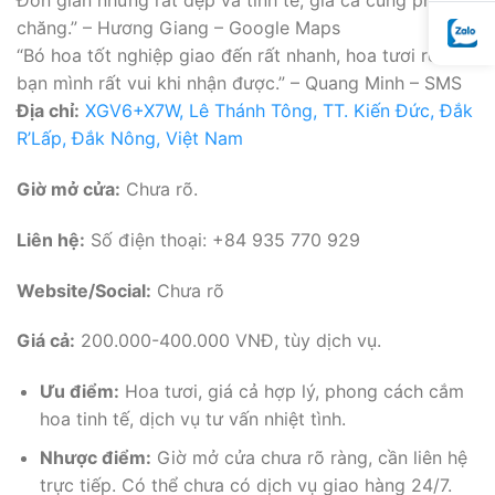
Đơn giản nhưng rất đẹp và tinh tế, giá cả cũng phải
chăng.” – Hương Giang – Google Maps
“Bó hoa tốt nghiệp giao đến rất nhanh, hoa tươi rói,
bạn mình rất vui khi nhận được.” – Quang Minh – SMS
Địa chỉ:
XGV6+X7W, Lê Thánh Tông, TT. Kiến Đức, Đắk
R’Lấp, Đắk Nông, Việt Nam
Giờ mở cửa:
Chưa rõ.
Liên hệ:
Số điện thoại: +84 935 770 929
Website/Social:
Chưa rõ
Giá cả:
200.000-400.000 VNĐ, tùy dịch vụ.
Ưu điểm:
Hoa tươi, giá cả hợp lý, phong cách cắm
hoa tinh tế, dịch vụ tư vấn nhiệt tình.
Nhược điểm:
Giờ mở cửa chưa rõ ràng, cần liên hệ
trực tiếp. Có thể chưa có dịch vụ giao hàng 24/7.