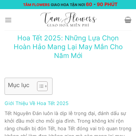
Chuyển
60
-
90 PHÚT
TÂM FLOWERS
GIAO HOA TẬN NƠI
đến
nội
dung
Hoa Tết 2025: Những Lựa Chọn
Hoàn Hảo Mang Lại May Mắn Cho
Năm Mới
Mục lục
Giới Thiệu Về Hoa Tết 2025
Tết Nguyên Đán luôn là dịp lễ trọng đại, đánh dấu sự
khởi đầu mới cho mỗi gia đình. Trong không khí rộn
ràng chuẩn bị đón Tết, hoa Tết đóng vai trò quan trọng