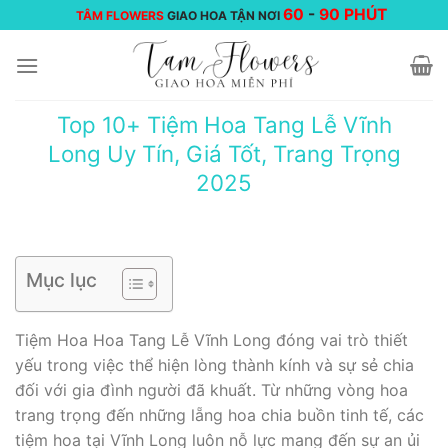
Chuyển
60
-
90 PHÚT
TÂM FLOWERS
GIAO HOA TẬN NƠI
đến
nội
dung
Top 10+ Tiệm Hoa Tang Lễ Vĩnh
Long Uy Tín, Giá Tốt, Trang Trọng
2025
Mục lục
Tiệm Hoa Hoa Tang Lễ Vĩnh Long đóng vai trò thiết
yếu trong việc thể hiện lòng thành kính và sự sẻ chia
đối với gia đình người đã khuất. Từ những vòng hoa
trang trọng đến những lẵng hoa chia buồn tinh tế, các
tiệm hoa tại Vĩnh Long luôn nỗ lực mang đến sự an ủi