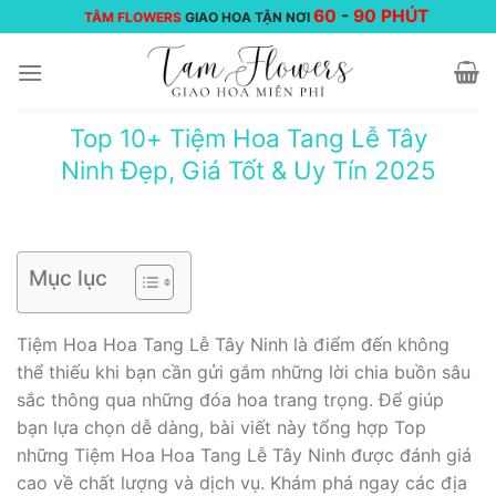
Chuyển
60
-
90 PHÚT
TÂM FLOWERS
GIAO HOA TẬN NƠI
đến
nội
dung
Top 10+ Tiệm Hoa Tang Lễ Tây
Ninh Đẹp, Giá Tốt & Uy Tín 2025
Mục lục
Tiệm Hoa Hoa Tang Lễ Tây Ninh là điểm đến không
thể thiếu khi bạn cần gửi gắm những lời chia buồn sâu
sắc thông qua những đóa hoa trang trọng. Để giúp
bạn lựa chọn dễ dàng, bài viết này tổng hợp Top
những Tiệm Hoa Hoa Tang Lễ Tây Ninh được đánh giá
cao về chất lượng và dịch vụ. Khám phá ngay các địa