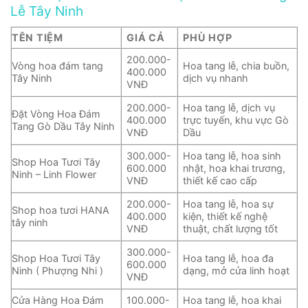
Lễ Tây Ninh
TÊN TIỆM
GIÁ CẢ
PHÙ HỢP
200.000-
Vòng hoa đám tang
Hoa tang lễ, chia buồn,
400.000
Tây Ninh
dịch vụ nhanh
VNĐ
200.000-
Hoa tang lễ, dịch vụ
Đặt Vòng Hoa Đám
400.000
trực tuyến, khu vực Gò
Tang Gò Dầu Tây Ninh
VNĐ
Dầu
300.000-
Hoa tang lễ, hoa sinh
Shop Hoa Tươi Tây
600.000
nhật, hoa khai trương,
Ninh – Linh Flower
VNĐ
thiết kế cao cấp
200.000-
Hoa tang lễ, hoa sự
Shop hoa tươi HANA
400.000
kiện, thiết kế nghệ
tây ninh
VNĐ
thuật, chất lượng tốt
300.000-
Shop Hoa Tươi Tây
Hoa tang lễ, hoa đa
600.000
Ninh ( Phượng Nhi )
dạng, mở cửa linh hoạt
VNĐ
Cửa Hàng Hoa Đám
100.000-
Hoa tang lễ, hoa khai