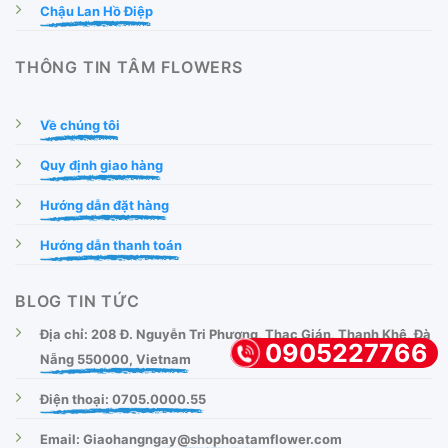
Chậu Lan Hồ Điệp
THÔNG TIN TÂM FLOWERS
Về chúng tôi
Quy định giao hàng
Hướng dẫn đặt hàng
Hướng dẫn thanh toán
BLOG TIN TỨC
Địa chỉ: 208 Đ. Nguyễn Tri Phương, Thạc Gián, Thanh Khê, Đà
0905227766
Nẵng 550000, Vietnam
Điện thoại: 0705.0000.55
Email: Giaohangngay@shophoatamflower.com