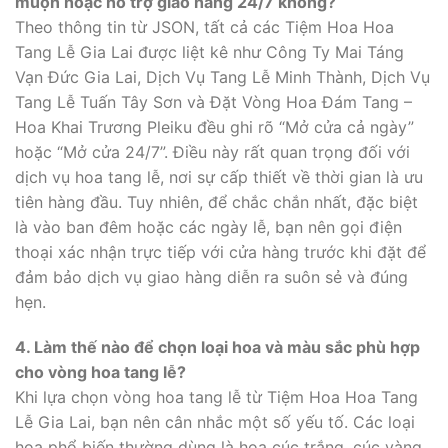
muộn hoặc hỗ trợ giao hàng 24/7 không?
Theo thông tin từ JSON, tất cả các Tiệm Hoa Hoa
Tang Lễ Gia Lai được liệt kê như Công Ty Mai Táng
Vạn Đức Gia Lai, Dịch Vụ Tang Lễ Minh Thành, Dịch Vụ
Tang Lễ Tuấn Tây Sơn và Đặt Vòng Hoa Đám Tang –
Hoa Khai Trương Pleiku đều ghi rõ “Mở cửa cả ngày”
hoặc “Mở cửa 24/7”. Điều này rất quan trọng đối với
dịch vụ hoa tang lễ, nơi sự cấp thiết về thời gian là ưu
tiên hàng đầu. Tuy nhiên, để chắc chắn nhất, đặc biệt
là vào ban đêm hoặc các ngày lễ, bạn nên gọi điện
thoại xác nhận trực tiếp với cửa hàng trước khi đặt để
đảm bảo dịch vụ giao hàng diễn ra suôn sẻ và đúng
hẹn.
4. Làm thế nào để chọn loại hoa và màu sắc phù hợp
cho vòng hoa tang lễ?
Khi lựa chọn vòng hoa tang lễ từ Tiệm Hoa Hoa Tang
Lễ Gia Lai, bạn nên cân nhắc một số yếu tố. Các loại
hoa phổ biến thường dùng là hoa cúc trắng, cúc vàng,