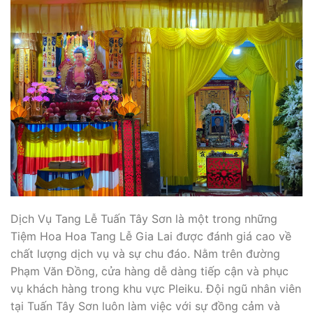
Dịch Vụ Tang Lễ Tuấn Tây Sơn là một trong những
Tiệm Hoa Hoa Tang Lễ Gia Lai được đánh giá cao về
chất lượng dịch vụ và sự chu đáo. Nằm trên đường
Phạm Văn Đồng, cửa hàng dễ dàng tiếp cận và phục
vụ khách hàng trong khu vực Pleiku. Đội ngũ nhân viên
tại Tuấn Tây Sơn luôn làm việc với sự đồng cảm và