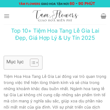
Chuyển
60
-
90 PHÚT
TÂM FLOWERS
GIAO HOA TẬN NƠI
đến
nội
dung
Top 10+ Tiệm Hoa Tang Lễ Gia Lai
Đẹp, Giá Hợp Lý & Uy Tín 2025
Mục lục
Tiệm Hoa Hoa Tang Lễ Gia Lai đóng vai trò quan trọng
trong việc thể hiện lòng thành kính và sẻ chia trong
những khoảnh khắc đau buồn nhất. Ngành hoa tang lễ
tại Gia Lai không chỉ cung cấp những sản phẩm tinh tế
mà còn mang ý nghĩa sâu sắc, giúp xoa dịu phần nào
nỗi mất mát của gia đình. Với sự phát triển của dịch