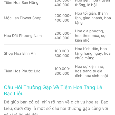
200.000-
Hoa sen, hoa truyền
Tiệm Hoa Sen Hồng
400.000
thống, lễ hội
Hoa tối giản, thanh
200.000-
Mộc Lan Flower Shop
lịch, giao nhanh, hoa
400.000
tặng
Hoa địa phương,
200.000-
Hoa Đất Phương Nam
hoa theo mùa, sự
400.000
kiện nhỏ
Hoa bình dân, hoa
100.000-
Shop Hoa Bình An
tặng hàng ngày, hoa
300.000
chúc mừng
Hoa sự kiện nhỏ,
100.000-
Tiệm Hoa Phước Lộc
hoa trang trí gia
300.000
đình, hoa sinh nhật
Câu Hỏi Thường Gặp Về Tiệm Hoa Tang Lễ
Bạc Liêu
Để giúp bạn có cái nhìn rõ hơn về dịch vụ hoa tại Bạc
Liêu, dưới đây là một số câu hỏi thường gặp cùng với
câu trả lời chi tiết.