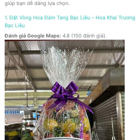
giúp bạn dễ dàng lựa chọn.
1. Đặt Vòng Hoa Đám Tang Bạc Liêu – Hoa Khai Trương
Bạc Liêu
Đánh giá Google Maps:
4.8 (150 đánh giá).