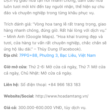
Dịch vụ giao hoa tận nơi nhanh chóng, đảm bảo hoa
luôn tươi mới khi đến tay người nhận, thể hiện sự chu
đáo và chuyên nghiệp trong từng khâu phục vụ.
Trích đánh giá: “Vòng hoa tang lễ rất trang trọng, giao
hàng nhanh chóng, đúng giờ. Rất hài lòng với dịch vụ.”
– Minh Anh (Google Maps). “Hoa khai trương đẹp và
tươi, cửa hàng tư vấn rất chuyên nghiệp, chắc chắn sẽ
ủng hộ lâu dài.” – Thùy Dung (Facebook).
Địa chỉ:
7PPG+88, Phường 3, Bạc Liêu, Việt Nam
Giờ mở cửa:
Thứ 2-6: Mở cửa cả ngày, Thứ 7: Mở cửa
cả ngày, Chủ Nhật: Mở cửa cả ngày.
Liên hệ:
Số điện thoại: +84 966 183 183
Website/Social:
http://www.hoadamtang.vn/
Giá cả:
300.000-600.000 VNĐ, tùy dịch vụ.