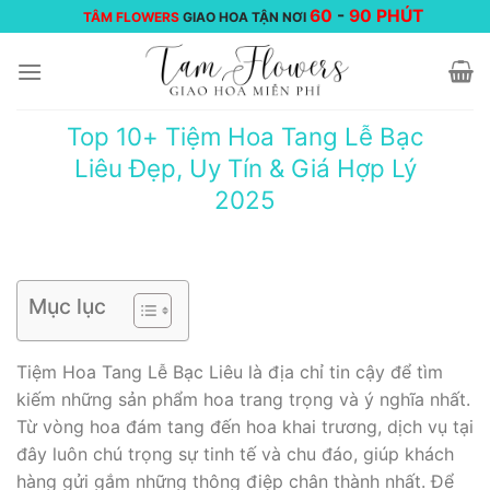
Chuyển
60
-
90 PHÚT
TÂM FLOWERS
GIAO HOA TẬN NƠI
đến
nội
dung
Top 10+ Tiệm Hoa Tang Lễ Bạc
Liêu Đẹp, Uy Tín & Giá Hợp Lý
2025
Mục lục
Tiệm Hoa Tang Lễ Bạc Liêu là địa chỉ tin cậy để tìm
kiếm những sản phẩm hoa trang trọng và ý nghĩa nhất.
Từ vòng hoa đám tang đến hoa khai trương, dịch vụ tại
đây luôn chú trọng sự tinh tế và chu đáo, giúp khách
hàng gửi gắm những thông điệp chân thành nhất. Để