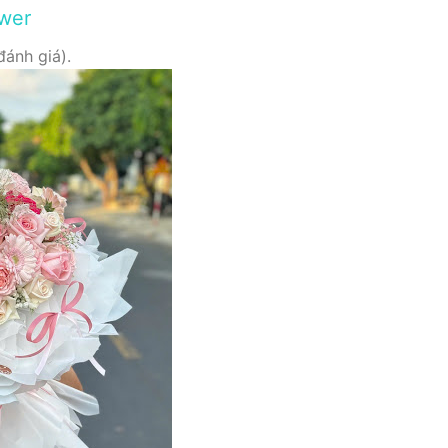
ower
đánh giá).