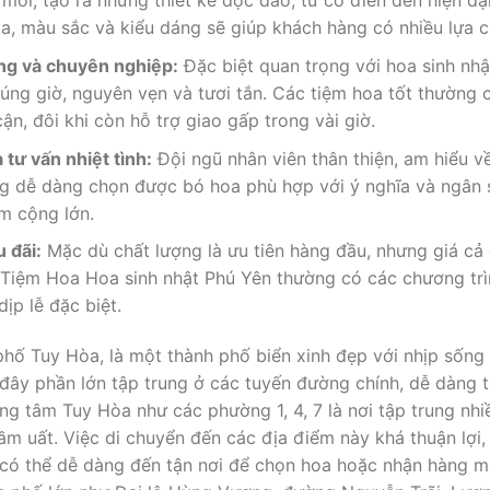
mới, tạo ra những thiết kế độc đáo, từ cổ điển đến hiện đạ
oa, màu sắc và kiểu dáng sẽ giúp khách hàng có nhiều lựa 
ng và chuyên nghiệp:
Đặc biệt quan trọng với hoa sinh nhậ
ng giờ, nguyên vẹn và tươi tắn. Các tiệm hoa tốt thường c
ận, đôi khi còn hỗ trợ giao gấp trong vài giờ.
 tư vấn nhiệt tình:
Đội ngũ nhân viên thân thiện, am hiểu v
g dễ dàng chọn được bó hoa phù hợp với ý nghĩa và ngân 
m cộng lớn.
u đãi:
Mặc dù chất lượng là ưu tiên hàng đầu, nhưng giá cả
c Tiệm Hoa Hoa sinh nhật Phú Yên thường có các chương trì
ịp lễ đặc biệt.
 phố Tuy Hòa, là một thành phố biển xinh đẹp với nhịp sốn
đây phần lớn tập trung ở các tuyến đường chính, dễ dàng t
ng tâm Tuy Hòa như các phường 1, 4, 7 là nơi tập trung nhi
m uất. Việc di chuyển đến các địa điểm này khá thuận lợi,
g có thể dễ dàng đến tận nơi để chọn hoa hoặc nhận hàng 