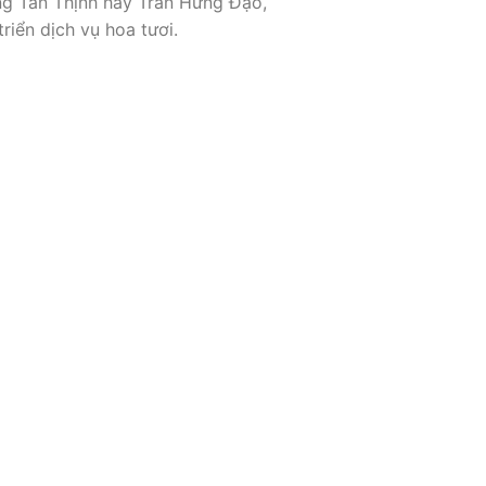
g Tấn Thịnh hay Trần Hưng Đạo,
riển dịch vụ hoa tươi.