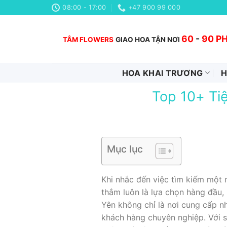
Chuyển
08:00 - 17:00
+47 900 99 000
đến
nội
60
-
90 P
TÂM FLOWERS
GIAO HOA TẬN NƠI
dung
HOA KHAI TRƯƠNG
H
Top 10+ Ti
Mục lục
Khi nhắc đến việc tìm kiếm một 
thắm luôn là lựa chọn hàng đầu,
Yên không chỉ là nơi cung cấp n
khách hàng chuyên nghiệp. Với s