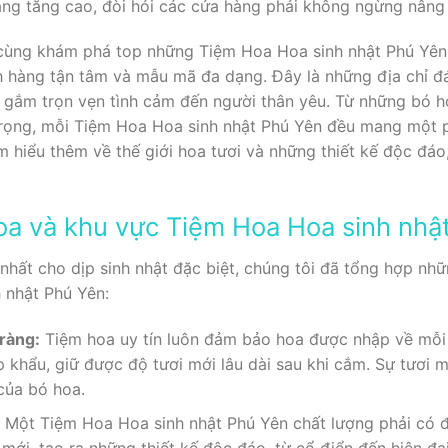
àng tăng cao, đòi hỏi các cửa hàng phải không ngừng nâng
ẽ cùng khám phá top những Tiệm Hoa Hoa sinh nhật Phú Yên
h hàng tận tâm và mẫu mã đa dạng. Đây là những địa chỉ đ
 gắm trọn vẹn tình cảm đến người thân yêu. Từ những bó 
trọng, mỗi Tiệm Hoa Hoa sinh nhật Phú Yên đều mang một p
ìm hiểu thêm về thế giới hoa tươi và những thiết kế độc đá
hoa và khu vực Tiệm Hoa Hoa sinh nhậ
nhất cho dịp sinh nhật đặc biệt, chúng tôi đã tổng hợp nhữn
 nhật Phú Yên:
 ràng:
Tiệm hoa uy tín luôn đảm bảo hoa được nhập về mỗi 
 khẩu, giữ được độ tươi mới lâu dài sau khi cắm. Sự tươi m
của bó hoa.
:
Một Tiệm Hoa Hoa sinh nhật Phú Yên chất lượng phải có đ