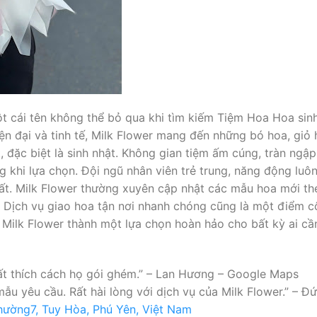
t cái tên không thể bỏ qua khi tìm kiếm Tiệm Hoa Hoa sinh
n đại và tinh tế, Milk Flower mang đến những bó hoa, giỏ
t, đặc biệt là sinh nhật. Không gian tiệm ấm cúng, tràn ngậ
 khi lựa chọn. Đội ngũ nhân viên trẻ trung, năng động luô
ất. Milk Flower thường xuyên cập nhật các mẫu hoa mới t
Dịch vụ giao hoa tận nơi nhanh chóng cũng là một điểm cộ
n Milk Flower thành một lựa chọn hoàn hảo cho bất kỳ ai c
 rất thích cách họ gói ghém.” – Lan Hương – Google Maps
ẫu yêu cầu. Rất hài lòng với dịch vụ của Milk Flower.” – 
hường7, Tuy Hòa, Phú Yên, Việt Nam