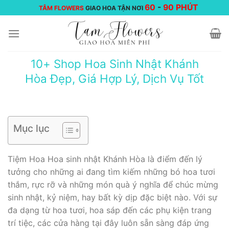
Chuyển
60
-
90 PHÚT
TÂM FLOWERS
GIAO HOA TẬN NƠI
đến
nội
dung
10+ Shop Hoa Sinh Nhật Khánh
Hòa Đẹp, Giá Hợp Lý, Dịch Vụ Tốt
Mục lục
Tiệm Hoa Hoa sinh nhật Khánh Hòa là điểm đến lý
tưởng cho những ai đang tìm kiếm những bó hoa tươi
thắm, rực rỡ và những món quà ý nghĩa để chúc mừng
sinh nhật, kỷ niệm, hay bất kỳ dịp đặc biệt nào. Với sự
đa dạng từ hoa tươi, hoa sáp đến các phụ kiện trang
trí tiệc, các cửa hàng tại đây luôn sẵn sàng đáp ứng