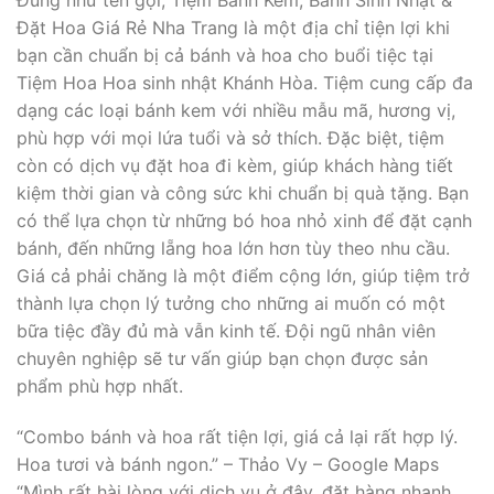
Đúng như tên gọi, Tiệm Bánh Kem, Bánh Sinh Nhật &
Đặt Hoa Giá Rẻ Nha Trang là một địa chỉ tiện lợi khi
bạn cần chuẩn bị cả bánh và hoa cho buổi tiệc tại
Tiệm Hoa Hoa sinh nhật Khánh Hòa. Tiệm cung cấp đa
dạng các loại bánh kem với nhiều mẫu mã, hương vị,
phù hợp với mọi lứa tuổi và sở thích. Đặc biệt, tiệm
còn có dịch vụ đặt hoa đi kèm, giúp khách hàng tiết
kiệm thời gian và công sức khi chuẩn bị quà tặng. Bạn
có thể lựa chọn từ những bó hoa nhỏ xinh để đặt cạnh
bánh, đến những lẵng hoa lớn hơn tùy theo nhu cầu.
Giá cả phải chăng là một điểm cộng lớn, giúp tiệm trở
thành lựa chọn lý tưởng cho những ai muốn có một
bữa tiệc đầy đủ mà vẫn kinh tế. Đội ngũ nhân viên
chuyên nghiệp sẽ tư vấn giúp bạn chọn được sản
phẩm phù hợp nhất.
“Combo bánh và hoa rất tiện lợi, giá cả lại rất hợp lý.
Hoa tươi và bánh ngon.” – Thảo Vy – Google Maps
“Mình rất hài lòng với dịch vụ ở đây, đặt hàng nhanh