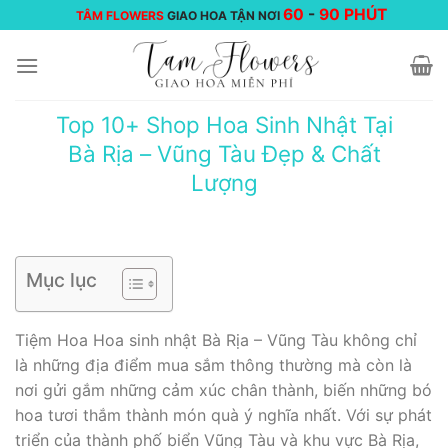
Chuyển
60
-
90 PHÚT
TÂM FLOWERS
GIAO HOA TẬN NƠI
đến
nội
dung
Top 10+ Shop Hoa Sinh Nhật Tại
Bà Rịa – Vũng Tàu Đẹp & Chất
Lượng
Mục lục
Tiệm Hoa Hoa sinh nhật Bà Rịa – Vũng Tàu không chỉ
là những địa điểm mua sắm thông thường mà còn là
nơi gửi gắm những cảm xúc chân thành, biến những bó
hoa tươi thắm thành món quà ý nghĩa nhất. Với sự phát
triển của thành phố biển Vũng Tàu và khu vực Bà Rịa,