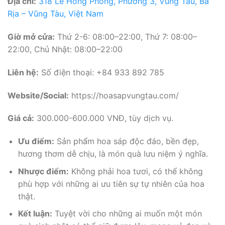
Địa chỉ:
318 Lê Hồng Phong, Phường 3, Vũng Tàu, Bà
Rịa – Vũng Tàu, Việt Nam
Giờ mở cửa:
Thứ 2-6: 08:00–22:00, Thứ 7: 08:00–
22:00, Chủ Nhật: 08:00–22:00
Liên hệ:
Số điện thoại: +84 933 892 785
Website/Social:
https://hoasapvungtau.com/
Giá cả:
300.000-600.000 VNĐ, tùy dịch vụ.
Ưu điểm:
Sản phẩm hoa sáp độc đáo, bền đẹp,
hương thơm dễ chịu, là món quà lưu niệm ý nghĩa.
Nhược điểm:
Không phải hoa tươi, có thể không
phù hợp với những ai ưu tiên sự tự nhiên của hoa
thật.
Kết luận:
Tuyệt vời cho những ai muốn một món