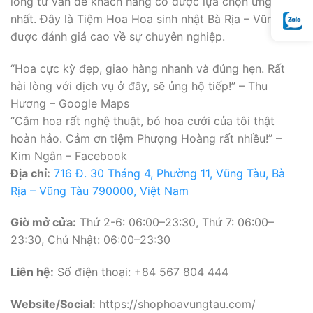
lòng tư vấn để khách hàng có được lựa chọn ưng ý
nhất. Đây là Tiệm Hoa Hoa sinh nhật Bà Rịa – Vũng Tàu
được đánh giá cao về sự chuyên nghiệp.
“Hoa cực kỳ đẹp, giao hàng nhanh và đúng hẹn. Rất
hài lòng với dịch vụ ở đây, sẽ ủng hộ tiếp!” – Thu
Hương – Google Maps
“Cắm hoa rất nghệ thuật, bó hoa cưới của tôi thật
hoàn hảo. Cảm ơn tiệm Phượng Hoàng rất nhiều!” –
Kim Ngân – Facebook
Địa chỉ:
716 Đ. 30 Tháng 4, Phường 11, Vũng Tàu, Bà
Rịa – Vũng Tàu 790000, Việt Nam
Giờ mở cửa:
Thứ 2-6: 06:00–23:30, Thứ 7: 06:00–
23:30, Chủ Nhật: 06:00–23:30
Liên hệ:
Số điện thoại: +84 567 804 444
Website/Social:
https://shophoavungtau.com/