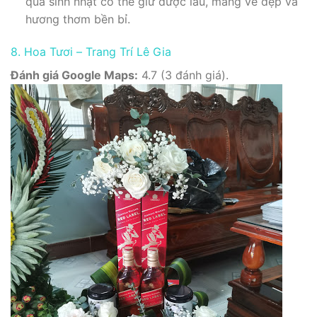
quà sinh nhật có thể giữ được lâu, mang vẻ đẹp và
hương thơm bền bỉ.
8. Hoa Tươi – Trang Trí Lê Gia
Đánh giá Google Maps:
4.7 (3 đánh giá).