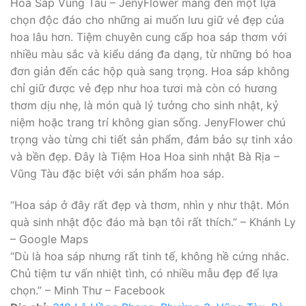
Hoa Sáp Vũng Tàu – JenyFlower mang đến một lựa
chọn độc đáo cho những ai muốn lưu giữ vẻ đẹp của
hoa lâu hơn. Tiệm chuyên cung cấp hoa sáp thơm với
nhiều màu sắc và kiểu dáng đa dạng, từ những bó hoa
đơn giản đến các hộp quà sang trọng. Hoa sáp không
chỉ giữ được vẻ đẹp như hoa tươi mà còn có hương
thơm dịu nhẹ, là món quà lý tưởng cho sinh nhật, kỷ
niệm hoặc trang trí không gian sống. JenyFlower chú
trọng vào từng chi tiết sản phẩm, đảm bảo sự tinh xảo
và bền đẹp. Đây là Tiệm Hoa Hoa sinh nhật Bà Rịa –
Vũng Tàu đặc biệt với sản phẩm hoa sáp.
“Hoa sáp ở đây rất đẹp và thơm, nhìn y như thật. Món
quà sinh nhật độc đáo mà bạn tôi rất thích.” – Khánh Ly
– Google Maps
“Dù là hoa sáp nhưng rất tinh tế, không hề cứng nhắc.
Chủ tiệm tư vấn nhiệt tình, có nhiều mẫu đẹp để lựa
chọn.” – Minh Thư – Facebook