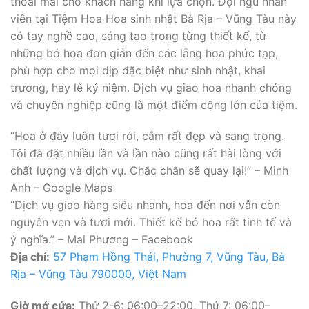
thoải mái cho khách hàng khi lựa chọn. Đội ngũ nhân
viên tại Tiệm Hoa Hoa sinh nhật Bà Rịa – Vũng Tàu này
có tay nghề cao, sáng tạo trong từng thiết kế, từ
những bó hoa đơn giản đến các lẵng hoa phức tạp,
phù hợp cho mọi dịp đặc biệt như sinh nhật, khai
trương, hay lễ kỷ niệm. Dịch vụ giao hoa nhanh chóng
và chuyên nghiệp cũng là một điểm cộng lớn của tiệm.
“Hoa ở đây luôn tươi rói, cắm rất đẹp và sang trọng.
Tôi đã đặt nhiều lần và lần nào cũng rất hài lòng với
chất lượng và dịch vụ. Chắc chắn sẽ quay lại!” – Minh
Anh – Google Maps
“Dịch vụ giao hàng siêu nhanh, hoa đến nơi vẫn còn
nguyên vẹn và tươi mới. Thiết kế bó hoa rất tinh tế và
ý nghĩa.” – Mai Phương – Facebook
Địa chỉ:
57 Phạm Hồng Thái, Phường 7, Vũng Tàu, Bà
Rịa – Vũng Tàu 790000, Việt Nam
Giờ mở cửa:
Thứ 2-6: 06:00–22:00, Thứ 7: 06:00–