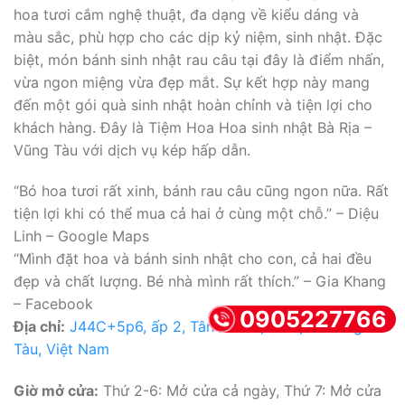
hoa tươi cắm nghệ thuật, đa dạng về kiểu dáng và
màu sắc, phù hợp cho các dịp kỷ niệm, sinh nhật. Đặc
biệt, món bánh sinh nhật rau câu tại đây là điểm nhấn,
vừa ngon miệng vừa đẹp mắt. Sự kết hợp này mang
đến một gói quà sinh nhật hoàn chỉnh và tiện lợi cho
khách hàng. Đây là Tiệm Hoa Hoa sinh nhật Bà Rịa –
Vũng Tàu với dịch vụ kép hấp dẫn.
“Bó hoa tươi rất xinh, bánh rau câu cũng ngon nữa. Rất
tiện lợi khi có thể mua cả hai ở cùng một chỗ.” – Diệu
Linh – Google Maps
“Mình đặt hoa và bánh sinh nhật cho con, cả hai đều
đẹp và chất lượng. Bé nhà mình rất thích.” – Gia Khang
– Facebook
0905227766
Địa chỉ:
J44C+5p6, ấp 2, Tân Thành, Bà Rịa – Vũng
Tàu, Việt Nam
Giờ mở cửa:
Thứ 2-6: Mở cửa cả ngày, Thứ 7: Mở cửa