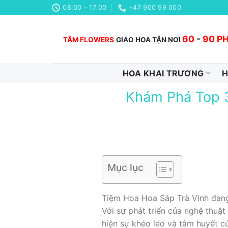
Chuyển
08:00 - 17:00
+47 900 99 000
đến
nội
60
-
90 P
TÂM FLOWERS
GIAO HOA TẬN NƠI
dung
HOA KHAI TRƯƠNG
H
Khám Phá Top 3
Mục lục
Tiệm Hoa Hoa Sáp Trà Vinh đang
Với sự phát triển của nghệ thuậ
hiện sự khéo léo và tâm huyết 