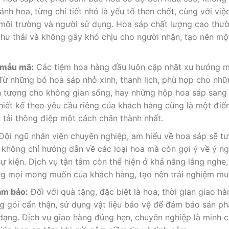
ánh hoa, từng chi tiết nhỏ là yếu tố then chốt, cùng với vi
i môi trường và người sử dụng. Hoa sáp chất lượng cao thư
thư thái và không gây khó chịu cho người nhận, tạo nên m
g mẫu mã:
Các tiệm hoa hàng đầu luôn cập nhật xu hướng m
Từ những bó hoa sáp nhỏ xinh, thanh lịch, phù hợp cho nhữ
ấn tượng cho không gian sống, hay những hộp hoa sáp sang 
 thiết kế theo yêu cầu riêng của khách hàng cũng là một đ
 tải thông điệp một cách chân thành nhất.
Đội ngũ nhân viên chuyên nghiệp, am hiểu về hoa sáp sẽ tư 
không chỉ hướng dẫn về các loại hoa mà còn gợi ý về ý ng
ự kiện. Dịch vụ tận tâm còn thể hiện ở khả năng lắng nghe
ng mọi mong muốn của khách hàng, tạo nên trải nghiệm mu
ảm bảo:
Đối với quà tặng, đặc biệt là hoa, thời gian giao hà
óng gói cẩn thận, sử dụng vật liệu bảo vệ để đảm bảo sản 
dạng. Dịch vụ giao hàng đúng hẹn, chuyên nghiệp là minh 