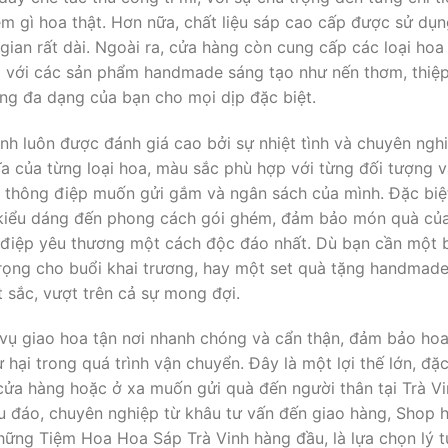
m gì hoa thật. Hơn nữa, chất liệu sáp cao cấp được sử dụn
gian rất dài. Ngoài ra, cửa hàng còn cung cấp các loại hoa
g với các sản phẩm handmade sáng tạo như nến thơm, thiệ
ng đa dạng của bạn cho mọi dịp đặc biệt.
inh luôn được đánh giá cao bởi sự nhiệt tình và chuyên ngh
ĩa của từng loại hoa, màu sắc phù hợp với từng đối tượng v
thông điệp muốn gửi gắm và ngân sách của mình. Đặc biệt,
, kiểu dáng đến phong cách gói ghém, đảm bảo món quà c
 điệp yêu thương một cách độc đáo nhất. Dù bạn cần một 
rọng cho buổi khai trương, hay một set quà tặng handmade
sắc, vượt trên cả sự mong đợi.
 vụ giao hoa tận nơi nhanh chóng và cẩn thận, đảm bảo hoa
 hại trong quá trình vận chuyển. Đây là một lợi thế lớn, đặ
cửa hàng hoặc ở xa muốn gửi quà đến người thân tại Trà Vi
u đáo, chuyên nghiệp từ khâu tư vấn đến giao hàng, Shop 
những Tiệm Hoa Hoa Sáp Trà Vinh hàng đầu, là lựa chọn lý 