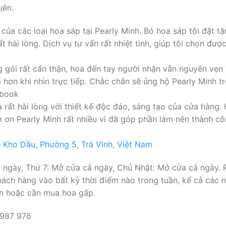
uên.
 của các loại hoa sáp tại Pearly Minh. Bó hoa sáp tôi đặt tặ
t hài lòng. Dịch vụ tư vấn rất nhiệt tình, giúp tôi chọn đư
gói rất cẩn thận, hoa đến tay người nhận vẫn nguyên vẹn 
 hơn khi nhìn trực tiếp. Chắc chắn sẽ ủng hộ Pearly Minh t
ebook
 rất hài lòng với thiết kế độc đáo, sáng tạo của cửa hàng.
m ơn Pearly Minh rất nhiều vì đã góp phần làm nên thành cô
ho Dầu, Phường 5, Trà Vinh, Việt Nam
ngày, Thứ 7: Mở cửa cả ngày, Chủ Nhật: Mở cửa cả ngày. P
ch hàng vào bất kỳ thời điểm nào trong tuần, kể cả các ngà
rộn hoặc cần mua hoa gấp.
 987 976