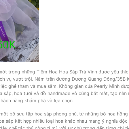
một trong những Tiệm Hoa Hoa Sáp Trà Vinh được yêu thích
ịch vụ vượt trội. Nằm trên đường Dương Quang Đông/35B 
o việc ghé thăm và mua sắm. Không gian của Pearly Minh đượ
oa sáp, hoa tươi và đồ handmade vô cùng bắt mắt, tạo nên 
khách hàng khám phá và lựa chọn.
y một bộ sưu tập hoa sáp phong phú, từ những bó hoa hồng
hoa sáp kết hợp nhiều loại hoa khác nhau mang ý nghĩa độc
ây chế tác thủ công tỉ mỉ, với sự chú trọng đến từng chi t