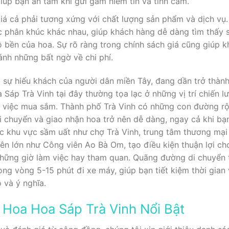
iúp bạn an tâm khi gửi gắm niềm tin và tình cảm.
á cả phải tương xứng với chất lượng sản phẩm và dịch vụ.
c phân khúc khác nhau, giúp khách hàng dễ dàng tìm thấy
bền của hoa. Sự rõ ràng trong chính sách giá cũng giúp k
ánh những bất ngờ về chi phí.
 sự hiếu khách của người dân miền Tây, đang dần trở thành
Sáp Trà Vinh tại đây thường tọa lạc ở những vị trí chiến l
ho việc mua sắm. Thành phố Trà Vinh có những con đường rộ
di chuyển và giao nhận hoa trở nên dễ dàng, ngay cả khi b
c khu vực sầm uất như chợ Trà Vinh, trung tâm thương mại
ên lớn như Công viên Ao Bà Om, tạo điều kiện thuận lợi c
ững giờ làm việc hay tham quan. Quãng đường di chuyển t
ong vòng 5-15 phút đi xe máy, giúp bạn tiết kiệm thời gia
và ý nghĩa.
Hoa Hoa Sáp Trà Vinh Nổi Bật