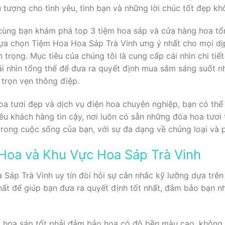
 tượng cho tình yêu, tình bạn và những lời chúc tốt đẹp khô
ẽ cùng bạn khám phá top 3 tiệm hoa sáp và cửa hàng hoa tổ
ựa chọn Tiệm Hoa Hoa Sáp Trà Vinh ưng ý nhất cho mọi dịp 
n trọng. Mục tiêu của chúng tôi là cung cấp cái nhìn chi ti
ái nhìn tổng thể để đưa ra quyết định mua sắm sáng suốt 
 trọn vẹn thông điệp.
a tươi đẹp và dịch vụ điện hoa chuyên nghiệp, bạn có th
iều khách hàng tin cậy, nơi luôn có sẵn những đóa hoa tươi
ong cuộc sống của bạn, với sự đa dạng về chủng loại và p
Hoa và Khu Vực Hoa Sáp Trà Vinh
Sáp Trà Vinh uy tín đòi hỏi sự cân nhắc kỹ lưỡng dựa trên 
hất để giúp bạn đưa ra quyết định tốt nhất, đảm bảo bạn 
 hoa sáp tốt phải đảm bảo hoa có độ bền màu cao, không b