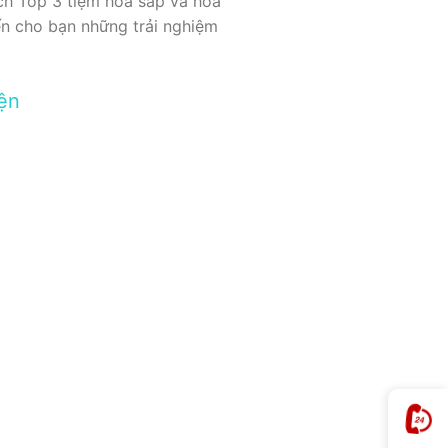
ách Top 3 tiệm hoa sáp và hoa
ến cho bạn những trải nghiệm
ện