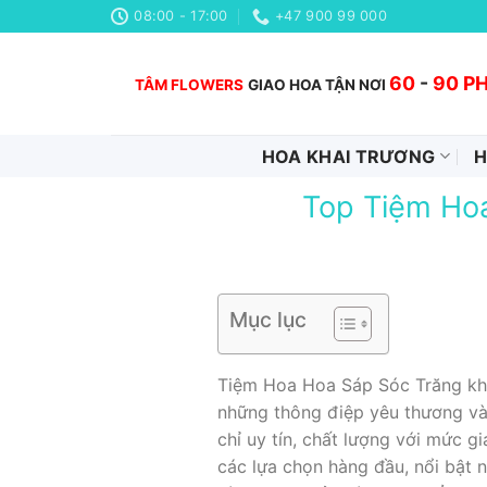
Chuyển
08:00 - 17:00
+47 900 99 000
đến
nội
60
-
90 P
TÂM FLOWERS
GIAO HOA TẬN NƠI
dung
HOA KHAI TRƯƠNG
H
Top Tiệm Hoa
Mục lục
Tiệm Hoa Hoa Sáp Sóc Trăng khôn
những thông điệp yêu thương và 
chỉ uy tín, chất lượng với mức g
các lựa chọn hàng đầu, nổi bật n