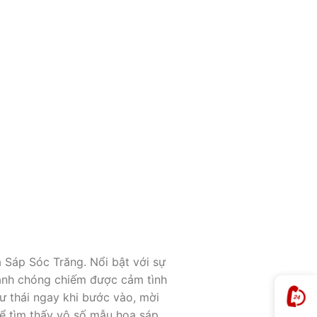
 Sáp Sóc Trăng. Nổi bật với sự
anh chóng chiếm được cảm tình
hư thái ngay khi bước vào, mời
ể tìm thấy vô số mẫu hoa sáp