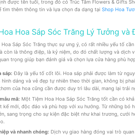
h được tên tuổi, trong đó có Trúc Tâm Flowers & Gifts Sh
ể tìm thêm thông tin và lựa chọn đa dạng tại
Shop Hoa Tươ
 Hoa Hoa Sáp Sóc Trăng Lý Tưởng và
Hoa Sáp Sóc Trăng thực sự ưng ý, có rất nhiều yếu tố cần
 còn là thông điệp, là kỷ niệm, do đó chất lượng và dịch 
 quan trọng giúp bạn đánh giá và chọn lựa cửa hàng phù hợp
a sáp:
Đây là yếu tố cốt lõi. Hoa sáp phải được làm từ ngu
 hình dáng và vẻ đẹp tự nhiên theo thời gian, không bị pha
ơm của hoa cũng cần được duy trì lâu dài, mang lại trải n
g mẫu mã:
Một Tiệm Hoa Hoa Sáp Sóc Trăng tốt cần có khả
ết kế mới, độc đáo và phù hợp với xu hướng. Từ những bó ho
n, sang trọng cho sự kiện đặc biệt như khai trương, cưới hỏ
o.
hiệp và nhanh chóng:
Dịch vụ giao hàng đóng vai trò quan 