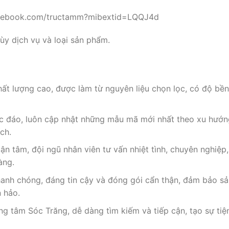
cebook.com/tructamm?mibextid=LQQJ4d
y dịch vụ và loại sản phẩm.
ất lượng cao, được làm từ nguyên liệu chọn lọc, có độ bề
ộc đáo, luôn cập nhật những mẫu mã mới nhất theo xu hướng
ch.
ận tâm, đội ngũ nhân viên tư vấn nhiệt tình, chuyên nghiệp
àng.
hanh chóng, đáng tin cậy và đóng gói cẩn thận, đảm bảo s
n hảo.
trung tâm Sóc Trăng, dễ dàng tìm kiếm và tiếp cận, tạo sự tiệ