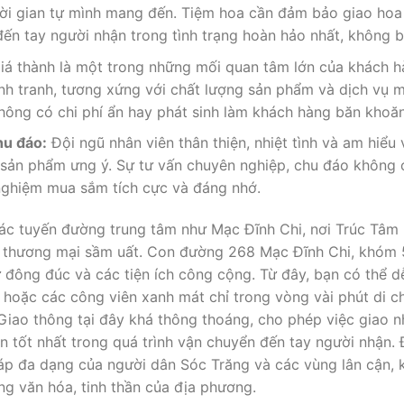
ời gian tự mình mang đến. Tiệm hoa cần đảm bảo giao hoa
đến tay người nhận trong tình trạng hoàn hảo nhất, không b
á thành là một trong những mối quan tâm lớn của khách 
ạnh tranh, tương xứng với chất lượng sản phẩm và dịch vụ 
không có chi phí ẩn hay phát sinh làm khách hàng băn khoăn
hu đáo:
Đội ngũ nhân viên thân thiện, nhiệt tình và am hiểu
 sản phẩm ưng ý. Sự tư vấn chuyên nghiệp, chu đáo không 
nghiệm mua sắm tích cực và đáng nhớ.
các tuyến đường trung tâm như Mạc Đĩnh Chi, nơi Trúc Tâm F
 thương mại sầm uất. Con đường 268 Mạc Đĩnh Chi, khóm 5, 
đông đúc và các tiện ích công cộng. Từ đây, bạn có thể d
hoặc các công viên xanh mát chỉ trong vòng vài phút di c
. Giao thông tại đây khá thông thoáng, cho phép việc giao 
ốt nhất trong quá trình vận chuyển đến tay người nhận. Đây
áp đa dạng của người dân Sóc Trăng và các vùng lân cận, 
g văn hóa, tinh thần của địa phương.