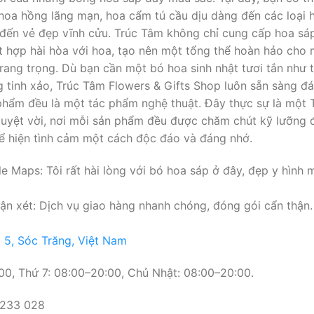
 hoa hồng lãng mạn, hoa cẩm tú cầu dịu dàng đến các loại
đến vẻ đẹp vĩnh cửu. Trúc Tâm không chỉ cung cấp hoa sáp
hợp hài hòa với hoa, tạo nên một tổng thể hoàn hảo cho mọi
rang trọng. Dù bạn cần một bó hoa sinh nhật tươi tắn như t
g tinh xảo, Trúc Tâm Flowers & Gifts Shop luôn sẵn sàng đ
phẩm đều là một tác phẩm nghệ thuật. Đây thực sự là một
yệt vời, nơi mỗi sản phẩm đều được chăm chút kỹ lưỡng để
ể hiện tình cảm một cách độc đáo và đáng nhớ.
 Maps: Tôi rất hài lòng với bó hoa sáp ở đây, đẹp y hình m
n xét: Dịch vụ giao hàng nhanh chóng, đóng gói cẩn thận.
 5, Sóc Trăng, Việt Nam
0, Thứ 7: 08:00–20:00, Chủ Nhật: 08:00–20:00.
 233 028