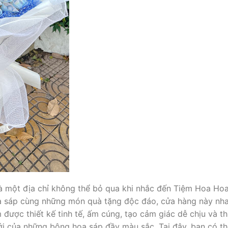
à một địa chỉ không thể bỏ qua khi nhắc đến Tiệm Hoa Hoa
a sáp cùng những món quà tặng độc đáo, cửa hàng này nh
được thiết kế tinh tế, ấm cúng, tạo cảm giác dễ chịu và t
i của những bông hoa sáp đầy màu sắc. Tại đây, bạn có th