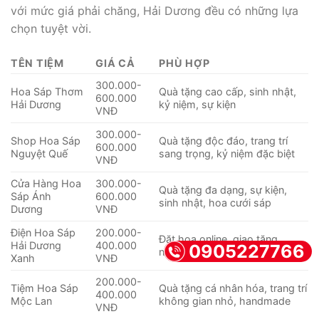
với mức giá phải chăng, Hải Dương đều có những lựa
chọn tuyệt vời.
TÊN TIỆM
GIÁ CẢ
PHÙ HỢP
300.000-
Hoa Sáp Thơm
Quà tặng cao cấp, sinh nhật,
600.000
Hải Dương
kỷ niệm, sự kiện
VNĐ
300.000-
Shop Hoa Sáp
Quà tặng độc đáo, trang trí
600.000
Nguyệt Quế
sang trọng, kỷ niệm đặc biệt
VNĐ
Cửa Hàng Hoa
300.000-
Quà tặng đa dạng, sự kiện,
Sáp Ánh
600.000
sinh nhật, hoa cưới sáp
Dương
VNĐ
Điện Hoa Sáp
200.000-
Đặt hoa online, giao tặng
Hải Dương
400.000
0905227766
nhanh, quà tặng hàng ngày
Xanh
VNĐ
200.000-
Tiệm Hoa Sáp
Quà tặng cá nhân hóa, trang trí
400.000
Mộc Lan
không gian nhỏ, handmade
VNĐ