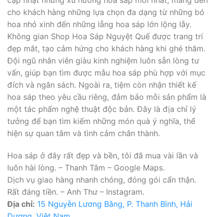
cập nhật những xu hướng hoa sáp mới nhất, mang đến
cho khách hàng những lựa chọn đa dạng từ những bó
hoa nhỏ xinh đến những lẵng hoa sáp lớn lộng lẫy.
Không gian Shop Hoa Sáp Nguyệt Quế được trang trí
đẹp mắt, tạo cảm hứng cho khách hàng khi ghé thăm.
Đội ngũ nhân viên giàu kinh nghiệm luôn sẵn lòng tư
vấn, giúp bạn tìm được mẫu hoa sáp phù hợp với mục
đích và ngân sách. Ngoài ra, tiệm còn nhận thiết kế
hoa sáp theo yêu cầu riêng, đảm bảo mỗi sản phẩm là
một tác phẩm nghệ thuật độc bản. Đây là địa chỉ lý
tưởng để bạn tìm kiếm những món quà ý nghĩa, thể
hiện sự quan tâm và tình cảm chân thành.
Hoa sáp ở đây rất đẹp và bền, tôi đã mua vài lần và
luôn hài lòng. – Thanh Tâm – Google Maps.
Dịch vụ giao hàng nhanh chóng, đóng gói cẩn thận.
Rất đáng tiền. – Anh Thư – Instagram.
Địa chỉ:
15 Nguyễn Lương Bằng, P. Thanh Bình, Hải
Dương, Việt Nam