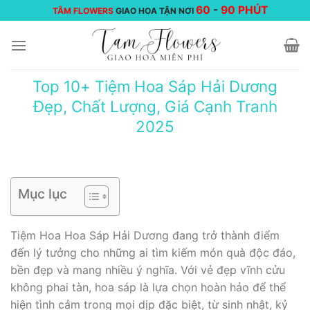
Chuyển
60
-
90 PHÚT
TÂM FLOWERS
GIAO HOA TẬN NƠI
đến
nội
dung
Top 10+ Tiệm Hoa Sáp Hải Dương
Đẹp, Chất Lượng, Giá Cạnh Tranh
2025
Mục lục
Tiệm Hoa Hoa Sáp Hải Dương đang trở thành điểm
đến lý tưởng cho những ai tìm kiếm món quà độc đáo,
bền đẹp và mang nhiều ý nghĩa. Với vẻ đẹp vĩnh cửu
không phai tàn, hoa sáp là lựa chọn hoàn hảo để thể
hiện tình cảm trong mọi dịp đặc biệt, từ sinh nhật, kỷ