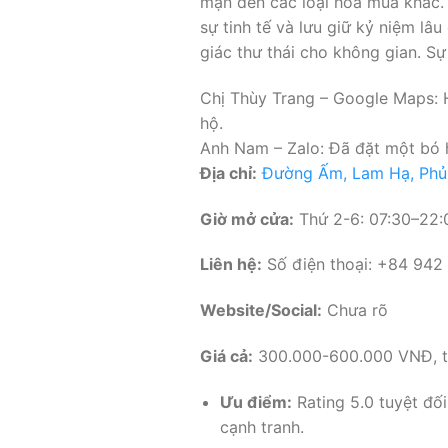
mạn đến các loại hoa mùa khác.
sự tinh tế và lưu giữ kỷ niệm l
giác thư thái cho không gian. S
Chị Thùy Trang – Google Maps: H
hộ.
Anh Nam – Zalo: Đã đặt một bó h
Địa chỉ:
Đường Ấm, Lam Hạ, Phủ
Giờ mở cửa:
Thứ 2-6: 07:30–22:0
Liên hệ:
Số điện thoại: +84 942 
Website/Social:
Chưa rõ
Giá cả:
300.000-600.000 VNĐ, tù
Ưu điểm:
Rating 5.0 tuyệt đố
cạnh tranh.