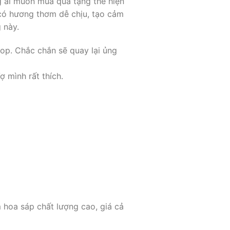
 ai muốn mua quà tặng thể hiện
 có hương thơm dễ chịu, tạo cảm
 này.
op. Chắc chắn sẽ quay lại ủng
 mình rất thích.
 hoa sáp chất lượng cao, giá cả