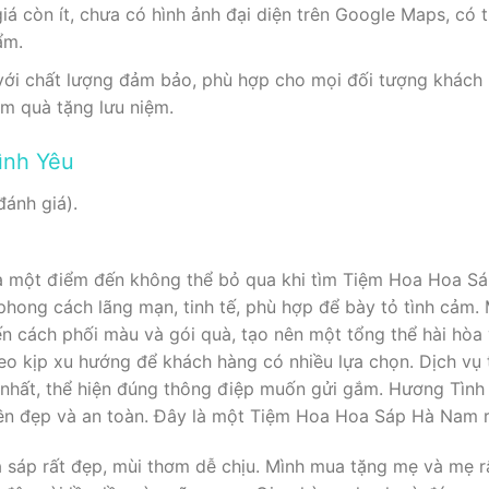
á còn ít, chưa có hình ảnh đại diện trên Google Maps, có
ẩm.
ới chất lượng đảm bảo, phù hợp cho mọi đối tượng khách
àm quà tặng lưu niệm.
ình Yêu
đánh giá).
à một điểm đến không thể bỏ qua khi tìm Tiệm Hoa Hoa S
hong cách lãng mạn, tinh tế, phù hợp để bày tỏ tình cảm.
ến cách phối màu và gói quà, tạo nên một tổng thể hài hòa
o kịp xu hướng để khách hàng có nhiều lựa chọn. Dịch vụ t
nhất, thể hiện đúng thông điệp muốn gửi gắm. Hương Tìn
ền đẹp và an toàn. Đây là một Tiệm Hoa Hoa Sáp Hà Nam r
sáp rất đẹp, mùi thơm dễ chịu. Mình mua tặng mẹ và mẹ rấ