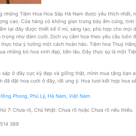
g những Tiệm Hoa Hoa Sáp Hà Nam được yêu thích nhất, nổi
ượng cao. Cửa hàng có không gian trưng bày ấm cúng, tinh 
 tại đây được thiết kế tỉ mỉ, sáng tạo, phù hợp cho mọi dị
n trọng như đám cưới. Dịch vụ cắm hoa theo yêu cầu luôn 
 thực hóa ý tưởng một cách hoàn hảo. Tiệm hoa Thuý Hằng 
a những bó hoa xinh đẹp, bền lâu. Đây thực sự là một Ti
sáp ở đây cực kỳ đẹp và giống thật, mình mua tặng bạn ai
đã đặt hoa cưới ở đây, rất ưng ý. Hoa tươi kết hợp hoa sá
 Hồng Phong, Phủ Lý, Hà Nam, Việt Nam
hứ 7: Chưa rõ, Chủ Nhật: Chưa rõ hoặc Chưa rõ nếu thiếu.
 514 389