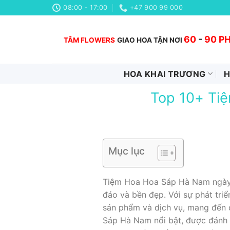
Chuyển
08:00 - 17:00
+47 900 99 000
đến
nội
60
-
90 P
TÂM FLOWERS
GIAO HOA TẬN NƠI
dung
HOA KHAI TRƯƠNG
H
Top 10+ Tiệ
Mục lục
Tiệm Hoa Hoa Sáp Hà Nam ngày c
đáo và bền đẹp. Với sự phát tri
sản phẩm và dịch vụ, mang đến c
Sáp Hà Nam nổi bật, được đánh gi