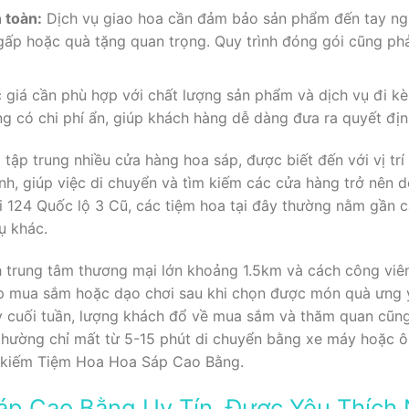
 toàn:
Dịch vụ giao hoa cần đảm bảo sản phẩm đến tay ng
gấp hoặc quà tặng quan trọng. Quy trình đóng gói cũng phả
giá cần phù hợp với chất lượng sản phẩm và dịch vụ đi kè
ng có chi phí ẩn, giúp khách hàng dễ dàng đưa ra quyết đị
ập trung nhiều cửa hàng hoa sáp, được biết đến với vị trí 
nh, giúp việc di chuyển và tìm kiếm các cửa hàng trở nên 
tại 124 Quốc lộ 3 Cũ, các tiệm hoa tại đây thường nằm gần
ụ khác.
 trung tâm thương mại lớn khoảng 1.5km và cách công viên
p mua sắm hoặc dạo chơi sau khi chọn được món quà ưng ý
y cuối tuần, lượng khách đổ về mua sắm và thăm quan cũn
thường chỉ mất từ 5-15 phút di chuyển bằng xe máy hoặc ô 
ìm kiếm Tiệm Hoa Hoa Sáp Cao Bằng.
áp Cao Bằng Uy Tín, Được Yêu Thích 