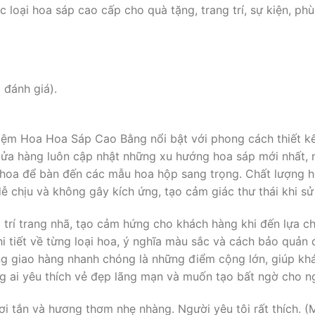
loại hoa sáp cao cấp cho quà tặng, trang trí, sự kiện, ph
 đánh giá).
ệm Hoa Hoa Sáp Cao Bằng nổi bật với phong cách thiết kế
Cửa hàng luôn cập nhật những xu hướng hoa sáp mới nhất,
 hoa để bàn đến các mẫu hoa hộp sang trọng. Chất lượng h
 chịu và không gây kích ứng, tạo cảm giác thư thái khi sử
trí trang nhã, tạo cảm hứng cho khách hàng khi đến lựa c
chi tiết về từng loại hoa, ý nghĩa màu sắc và cách bảo quản 
g giao hàng nhanh chóng là những điểm cộng lớn, giúp khá
ng ai yêu thích vẻ đẹp lãng mạn và muốn tạo bất ngờ cho n
ươi tắn và hương thơm nhẹ nhàng. Người yêu tôi rất thích.