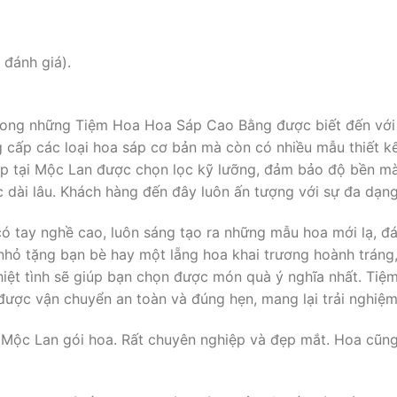
 đánh giá).
rong những Tiệm Hoa Hoa Sáp Cao Bằng được biết đến với 
g cấp các loại hoa sáp cơ bản mà còn có nhiều mẫu thiết 
 sáp tại Mộc Lan được chọn lọc kỹ lưỡng, đảm bảo độ bền 
 dài lâu. Khách hàng đến đây luôn ấn tượng với sự đa dạn
ó tay nghề cao, luôn sáng tạo ra những mẫu hoa mới lạ, đá
nhỏ tặng bạn bè hay một lẵng hoa khai trương hoành tráng
hiệt tình sẽ giúp bạn chọn được món quà ý nghĩa nhất. Tiệ
ược vận chuyển an toàn và đúng hẹn, mang lại trải nghiệm 
 Mộc Lan gói hoa. Rất chuyên nghiệp và đẹp mắt. Hoa cũng