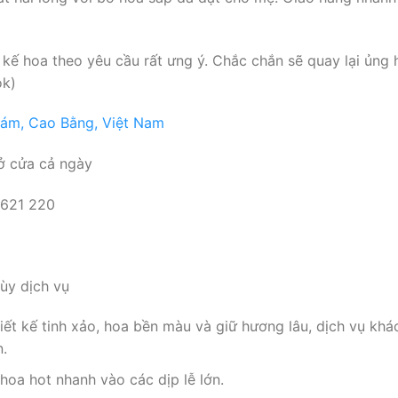
iết kế hoa theo yêu cầu rất ưng ý. Chắc chắn sẽ quay lại ủ
ok)
hám, Cao Bằng, Việt Nam
ở cửa cả ngày
 621 220
ùy dịch vụ
ết kế tinh xảo, hoa bền màu và giữ hương lâu, dịch vụ khá
n.
oa hot nhanh vào các dịp lễ lớn.