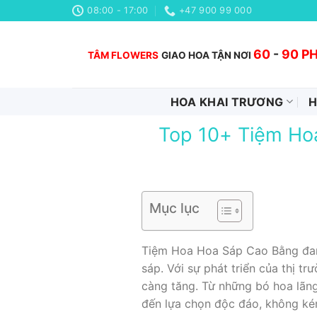
Chuyển
08:00 - 17:00
+47 900 99 000
đến
nội
60
-
90 P
TÂM FLOWERS
GIAO HOA TẬN NƠI
dung
HOA KHAI TRƯƠNG
H
Top 10+ Tiệm Ho
Mục lục
Tiệm Hoa Hoa Sáp Cao Bằng đang 
sáp. Với sự phát triển của thị t
càng tăng. Từ những bó hoa lãn
đến lựa chọn độc đáo, không kém