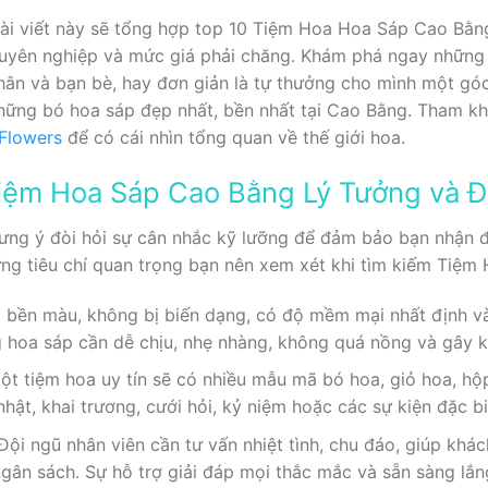
ài viết này sẽ tổng hợp top 10 Tiệm Hoa Hoa Sáp Cao Bằng
uyên nghiệp và mức giá phải chăng. Khám phá ngay những 
ân và bạn bè, hay đơn giản là tự thưởng cho mình một góc 
hững bó hoa sáp đẹp nhất, bền nhất tại Cao Bằng. Tham kh
Flowers
để có cái nhìn tổng quan về thế giới hoa.
Tiệm Hoa Sáp Cao Bằng Lý Tưởng và 
 ưng ý đòi hỏi sự cân nhắc kỹ lưỡng để đảm bảo bạn nhận 
hững tiêu chí quan trọng bạn nên xem xét khi tìm kiếm Tiệ
 bền màu, không bị biến dạng, có độ mềm mại nhất định và
 hoa sáp cần dễ chịu, nhẹ nhàng, không quá nồng và gây k
t tiệm hoa uy tín sẽ có nhiều mẫu mã bó hoa, giỏ hoa, hộ
hật, khai trương, cưới hỏi, kỷ niệm hoặc các sự kiện đặc bi
Đội ngũ nhân viên cần tư vấn nhiệt tình, chu đáo, giúp kh
gân sách. Sự hỗ trợ giải đáp mọi thắc mắc và sẵn sàng lắng