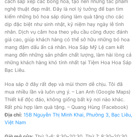
cách sắp xếp các bông hoa, tạo nên những tác phẩm
nghệ thuật đẹp mắt. Đây là nơi lý tưởng để bạn tìm
kiếm những bó hoa sáp dùng làm quà tặng cho các
dịp đặc biệt như sinh nhật, kỷ niệm hay ngày lễ tình
nhân. Dịch vụ cắm hoa theo yêu cầu cũng được đánh
giá cao, giúp khách hàng có thể sở hữu những bó hoa
mang đậm dấu ấn cá nhân. Hoa Sáp Mỹ Lệ cam kết
mang đến những sản phẩm chất lượng, làm hài lòng cả
những khách hàng khó tính nhất tại Tiệm Hoa Hoa Sáp
Bạc Liêu.
Hoa sáp ở đây rất đẹp và mùi thơm dễ chịu. Tôi đã
mua nhiều lần và luôn ưng ý. – Lan Anh (Google Maps)
Thiết kế độc đáo, không giống bất kỳ nơi nào khác.
Rất phù hợp làm quà tặng. – Quang Hùng (Facebook)
Địa chỉ:
15B Nguyễn Thị Minh Khai, Phường 3, Bạc Liêu,
Việt Nam
Giờ mở cửa:
Thứ 2-6: 8:30–20:30, Thứ 7: 8:30–20:30,