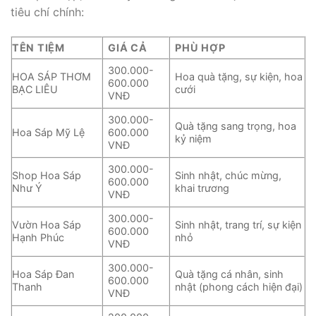
tiêu chí chính:
TÊN TIỆM
GIÁ CẢ
PHÙ HỢP
300.000-
HOA SÁP THƠM
Hoa quà tặng, sự kiện, hoa
600.000
BẠC LIÊU
cưới
VNĐ
300.000-
Quà tặng sang trọng, hoa
Hoa Sáp Mỹ Lệ
600.000
kỷ niệm
VNĐ
300.000-
Shop Hoa Sáp
Sinh nhật, chúc mừng,
600.000
Như Ý
khai trương
VNĐ
300.000-
Vườn Hoa Sáp
Sinh nhật, trang trí, sự kiện
600.000
Hạnh Phúc
nhỏ
VNĐ
300.000-
Hoa Sáp Đan
Quà tặng cá nhân, sinh
600.000
Thanh
nhật (phong cách hiện đại)
VNĐ