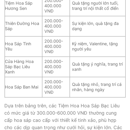
200.000-
Tiệm Hoa Sáp
Quà tặng người lớn tuổi,
400.000
Hương Sen
trang trí nội thất cổ điển
VNĐ
200.000-
Thiên Đường Hoa
Sự kiện lớn, quà tặng đa
400.000
Sáp
dạng
VNĐ
200.000-
Hoa Sáp Tình
Kỷ niệm, Valentine, tặng
400.000
Yêu
người yêu
VNĐ
Cửa Hàng Hoa
200.000-
Quà tặng ý nghĩa, trang trí
Sáp Bạc Liêu
400.000
xanh
Xanh
VNĐ
200.000-
Quà tặng nhỏ, trang trí cá
Hoa Sáp Ban Mai
400.000
nhân, hàng ngày
VNĐ
Dựa trên bảng trên, các Tiệm Hoa Hoa Sáp Bạc Liêu
có mức giá từ 300.000-600.000 VNĐ thường cung
cấp hoa sáp cao cấp với thiết kế tinh xảo, phù hợp
cho các dịp quan trọng như cưới hỏi, sự kiện lớn. Các