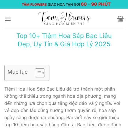
Chuyển
60
-
90 PHÚT
TÂM FLOWERS
GIAO HOA TẬN NƠI
đến
nội
dung
Top 10+ Tiệm Hoa Sáp Bạc Liêu
Đẹp, Uy Tín & Giá Hợp Lý 2025
Mục lục
Tiệm Hoa Hoa Sáp Bạc Liêu đã trở thành một phần
không thể thiếu trong ngành hoa địa phương, mang
đến những lựa chọn quà tặng độc đáo và ý nghĩa. Với
vẻ đẹp bền lâu cùng hương thơm quyến rũ, hoa sáp
ngày càng được ưa chuộng. Bài viết này sẽ giới thiệu
top 10 tiệm hoa sáp hàng đầu tại Bạc Liêu, được đánh