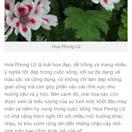
Hoa Phong Lữ
Hoa Phong Lữ là loài hoa đẹp, dễ trồng và mang nhiều
ý nghĩa tốt đẹp trong cuộc sống. Với sự đa dạng về
màu sắc và công dụng, nó không chỉ làm đẹp không
gian sống mà còn góp phần vào các lĩnh vực như
hương liệu và y học. Bên cạnh đó, loài hoa này còn
được xem là biểu tượng của sự tươi mới, khởi đầu may
mắn và niềm hy vọng trong cuộc sống. Hoa Phong Lữ
có khả năng thích nghi tốt với nhiều môi trường khác
nhau, từ khu vườn rộng lớn đến những chậu cây nhỏ
xinh trên ban công hoặc bệ cửa sổ.