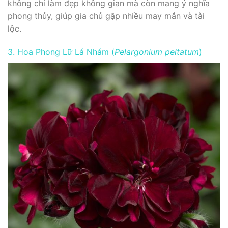
không chỉ làm đẹp không gian mà còn mang ý nghĩa
phong thủy, giúp gia chủ gặp nhiều may mắn và tài
lộc.
3. Hoa Phong Lữ Lá Nhám (
Pelargonium peltatum
)