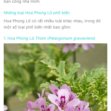
ban công nhà mình.
Những loại Hoa Phong Lữ phổ biến
Hoa Phong Lữ có rất nhiều loài khác nhau, trong đó
một số loại phổ biến nhất bao gồm:
1. Hoa Phong Lữ Thơm (
Pelargonium graveolens
)