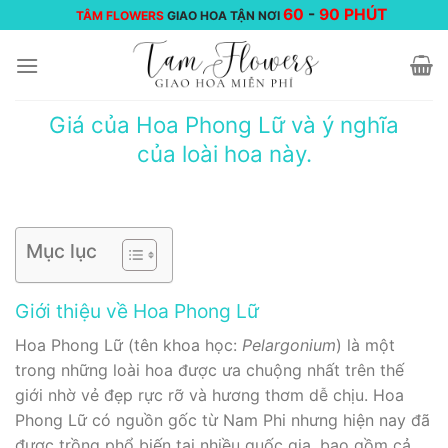
Chuyển
60
-
90 PHÚT
TÂM FLOWERS
GIAO HOA TẬN NƠI
đến
nội
dung
Giá của Hoa Phong Lữ và ý nghĩa
của loài hoa này.
Mục lục
Giới thiệu về Hoa Phong Lữ
Hoa Phong Lữ (tên khoa học:
Pelargonium
) là một
trong những loài hoa được ưa chuộng nhất trên thế
giới nhờ vẻ đẹp rực rỡ và hương thơm dễ chịu. Hoa
Phong Lữ có nguồn gốc từ Nam Phi nhưng hiện nay đã
được trồng phổ biến tại nhiều quốc gia, bao gồm cả