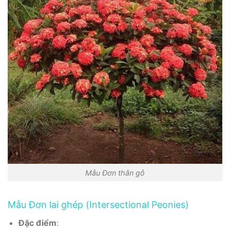
Mẫu Đơn thân gỗ
Mẫu Đơn lai ghép (Intersectional Peonies)
Đặc điểm
: