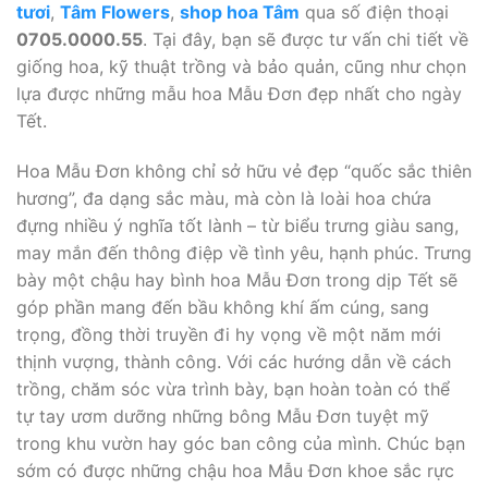
tươi
,
Tâm Flowers
,
shop hoa Tâm
qua số điện thoại
0705.0000.55
. Tại đây, bạn sẽ được tư vấn chi tiết về
giống hoa, kỹ thuật trồng và bảo quản, cũng như chọn
lựa được những mẫu hoa Mẫu Đơn đẹp nhất cho ngày
Tết.
Hoa Mẫu Đơn không chỉ sở hữu vẻ đẹp “quốc sắc thiên
hương”, đa dạng sắc màu, mà còn là loài hoa chứa
đựng nhiều ý nghĩa tốt lành – từ biểu trưng giàu sang,
may mắn đến thông điệp về tình yêu, hạnh phúc. Trưng
bày một chậu hay bình hoa Mẫu Đơn trong dịp Tết sẽ
góp phần mang đến bầu không khí ấm cúng, sang
trọng, đồng thời truyền đi hy vọng về một năm mới
thịnh vượng, thành công. Với các hướng dẫn về cách
trồng, chăm sóc vừa trình bày, bạn hoàn toàn có thể
tự tay ươm dưỡng những bông Mẫu Đơn tuyệt mỹ
trong khu vườn hay góc ban công của mình. Chúc bạn
sớm có được những chậu hoa Mẫu Đơn khoe sắc rực