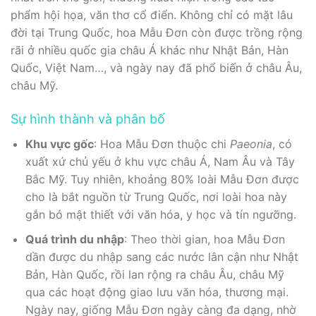
phẩm hội họa, văn thơ cổ điển. Không chỉ có mặt lâu
đời tại Trung Quốc, hoa Mẫu Đơn còn được trồng rộng
rãi ở nhiều quốc gia châu Á khác như Nhật Bản, Hàn
Quốc, Việt Nam…, và ngày nay đã phổ biến ở châu Âu,
châu Mỹ.
Sự hình thành và phân bố
Khu vực gốc
: Hoa Mẫu Đơn thuộc chi
Paeonia
, có
xuất xứ chủ yếu ở khu vực châu Á, Nam Âu và Tây
Bắc Mỹ. Tuy nhiên, khoảng 80% loài Mẫu Đơn được
cho là bắt nguồn từ Trung Quốc, nơi loài hoa này
gắn bó mật thiết với văn hóa, y học và tín ngưỡng.
Quá trình du nhập
: Theo thời gian, hoa Mẫu Đơn
dần được du nhập sang các nước lân cận như Nhật
Bản, Hàn Quốc, rồi lan rộng ra châu Âu, châu Mỹ
qua các hoạt động giao lưu văn hóa, thương mại.
Ngày nay, giống Mẫu Đơn ngày càng đa dạng, nhờ