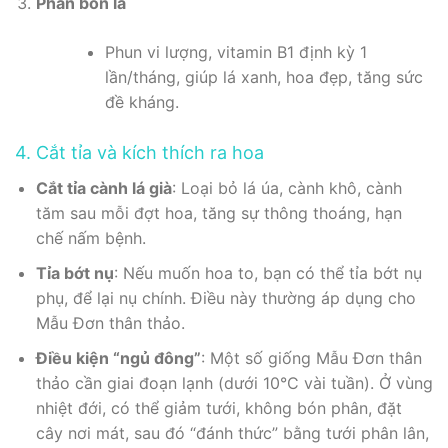
Phân bón lá
Phun vi lượng, vitamin B1 định kỳ 1
lần/tháng, giúp lá xanh, hoa đẹp, tăng sức
đề kháng.
4. Cắt tỉa và kích thích ra hoa
Cắt tỉa cành lá già
: Loại bỏ lá úa, cành khô, cành
tăm sau mỗi đợt hoa, tăng sự thông thoáng, hạn
chế nấm bệnh.
Tỉa bớt nụ
: Nếu muốn hoa to, bạn có thể tỉa bớt nụ
phụ, để lại nụ chính. Điều này thường áp dụng cho
Mẫu Đơn thân thảo.
Điều kiện “ngủ đông”
: Một số giống Mẫu Đơn thân
thảo cần giai đoạn lạnh (dưới 10°C vài tuần). Ở vùng
nhiệt đới, có thể giảm tưới, không bón phân, đặt
cây nơi mát, sau đó “đánh thức” bằng tưới phân lân,