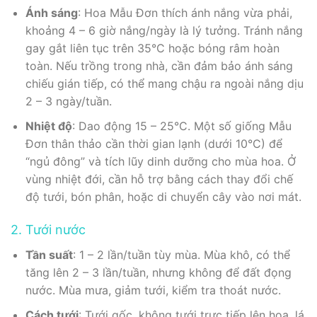
Ánh sáng
: Hoa Mẫu Đơn thích ánh nắng vừa phải,
khoảng 4 – 6 giờ nắng/ngày là lý tưởng. Tránh nắng
gay gắt liên tục trên 35°C hoặc bóng râm hoàn
toàn. Nếu trồng trong nhà, cần đảm bảo ánh sáng
chiếu gián tiếp, có thể mang chậu ra ngoài nắng dịu
2 – 3 ngày/tuần.
Nhiệt độ
: Dao động 15 – 25°C. Một số giống Mẫu
Đơn thân thảo cần thời gian lạnh (dưới 10°C) để
“ngủ đông” và tích lũy dinh dưỡng cho mùa hoa. Ở
vùng nhiệt đới, cần hỗ trợ bằng cách thay đổi chế
độ tưới, bón phân, hoặc di chuyển cây vào nơi mát.
2. Tưới nước
Tần suất
: 1 – 2 lần/tuần tùy mùa. Mùa khô, có thể
tăng lên 2 – 3 lần/tuần, nhưng không để đất đọng
nước. Mùa mưa, giảm tưới, kiểm tra thoát nước.
Cách tưới
: Tưới gốc, không tưới trực tiếp lên hoa, lá