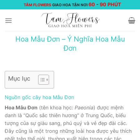
Chuyển
60
-
90 PHÚT
TÂM FLOWERS
GIAO HOA TẬN NƠI
đến
nội
dung
Hoa Mẫu Đơn – Ý Nghĩa Hoa Mẫu
Đơn
Mục lục
Nguồn gốc cây hoa Mẫu Đơn
Hoa Mẫu Đơn
(tên khoa học:
Paeonia
) được mệnh
danh là “Quốc sắc thiên hương” ở Trung Quốc, biểu
tượng của sự giàu sang, phú quý và vẻ đẹp đài các.
Đây cũng là một trong những loài hoa được yêu thích
nhất trên thế giới, thường xuất hiện trong các tác