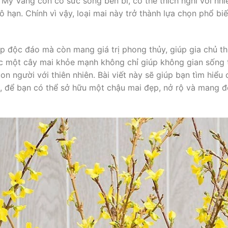
 Mỹ Vàng còn có sức sống bền bỉ, có thể thích nghi với nhi
 hạn. Chính vì vậy, loại mai này trở thành lựa chọn phổ biế
 độc đáo mà còn mang giá trị phong thủy, giúp gia chủ thu
c một cây mai khỏe mạnh không chỉ giúp không gian sống
n người với thiên nhiên. Bài viết này sẽ giúp bạn tìm hiểu c
 để bạn có thể sở hữu một chậu mai đẹp, nở rộ và mang đ