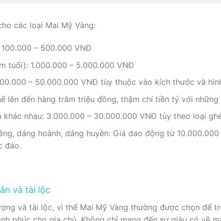
cho các loại Mai Mỹ Vàng:
: 100.000 – 500.000 VNĐ
m tuổi): 1.000.000 – 5.000.000 VNĐ
00.000 – 50.000.000 VNĐ tùy thuộc vào kích thước và hìn
ể lên đến hàng trăm triệu đồng, thậm chí tiền tỷ với những 
 khác nhau: 3.000.000 – 30.000.000 VNĐ tùy theo loại ghé
iêng, dáng hoành, dáng huyền: Giá dao động từ 10.000.00
c đáo.
n và tài lộc
ợng và tài lộc, vì thế Mai Mỹ Vàng thường được chọn để t
nh phúc cho gia chủ. Không chỉ mang đến sự giàu có về mặ