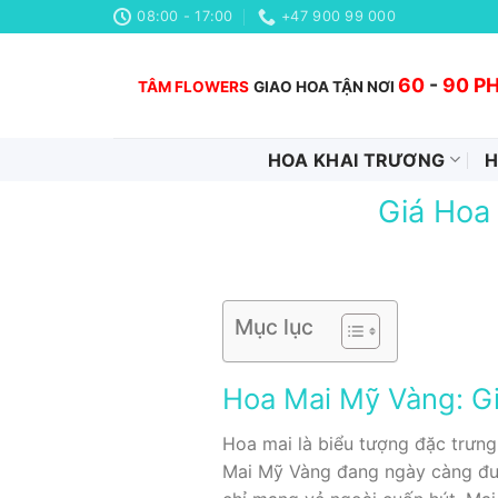
Chuyển
08:00 - 17:00
+47 900 99 000
đến
nội
60
-
90 P
TÂM FLOWERS
GIAO HOA TẬN NƠI
dung
HOA KHAI TRƯƠNG
H
Giá Hoa
Mục lục
Hoa Mai Mỹ Vàng: Gi
Hoa mai là biểu tượng đặc trưng
Mai Mỹ Vàng đang ngày càng đượ