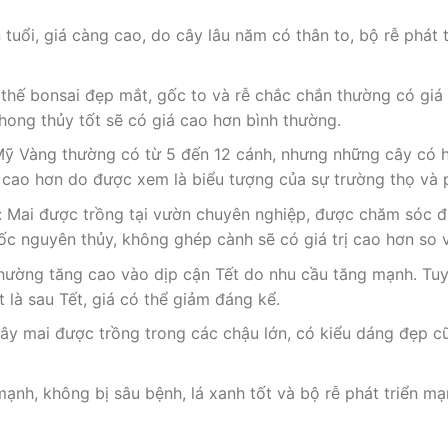
 tuổi, giá càng cao, do cây lâu năm có thân to, bộ rễ phát
thế bonsai đẹp mắt, gốc to và rễ chắc chắn thường có giá t
hong thủy tốt sẽ có giá cao hơn bình thường.
Mỹ Vàng thường có từ 5 đến 12 cánh, nhưng những cây có h
á cao hơn do được xem là biểu tượng của sự trường thọ và 
Mai được trồng tại vườn chuyên nghiệp, được chăm sóc đú
ốc nguyên thủy, không ghép cành sẽ có giá trị cao hơn so 
hường tăng cao vào dịp cận Tết do nhu cầu tăng mạnh. Tuy
 là sau Tết, giá có thể giảm đáng kể.
ây mai được trồng trong các chậu lớn, có kiểu dáng đẹp cũ
nh, không bị sâu bệnh, lá xanh tốt và bộ rễ phát triển mạ