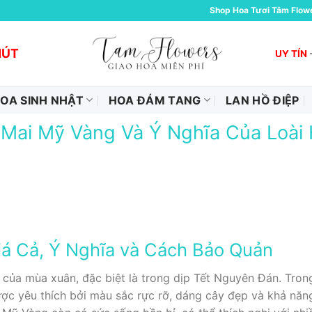
Shop Hoa Tươi Tâm Flow
HÚT
UY TÍN
OA SINH NHẬT
HOA ĐÁM TANG
LAN HỒ ĐIỆP
 Mai Mỹ Vàng Và Ý Nghĩa Của Loài 
á Cả, Ý Nghĩa và Cách Bảo Quản
 của mùa xuân, đặc biệt là trong dịp Tết Nguyên Đán. Trong
c yêu thích bởi màu sắc rực rỡ, dáng cây đẹp và khả năn