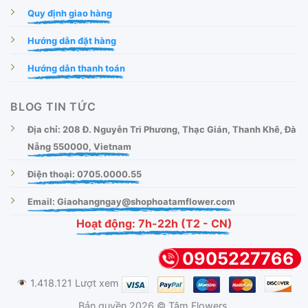
Quy định giao hàng
Hướng dẫn đặt hàng
Hướng dẫn thanh toán
BLOG TIN TỨC
Địa chỉ: 208 Đ. Nguyễn Tri Phương, Thạc Gián, Thanh Khê, Đà
Nẵng 550000, Vietnam
Điện thoại: 0705.0000.55
Email: Giaohangngay@shophoatamflower.com
Hoạt động: 7h-22h (T2 - CN)
0905227766
1.418.121 Lượt xem
Bản quyền 2026 © Tâm Flowers.