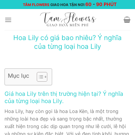
Chuyển
60
-
90 PHÚT
TÂM FLOWERS
GIAO HOA TẬN NƠI
đến
nội
dung
Hoa Lily có giá bao nhiêu? Ý nghĩa
của từng loại hoa Lily
Mục lục
Giá hoa Lily trên thị trường hiện tại? Ý nghĩa
của từng loại hoa Lily.
Hoa Lily, hay còn gọi là hoa Loa Kèn, là một trong
những loài hoa đẹp và sang trọng bậc nhất, thường
xuất hiện trong các dịp quan trọng như lễ cưới, lễ hội
và những sự kiện đặc biệt. Với vẻ đẹp tinh khôi, hương