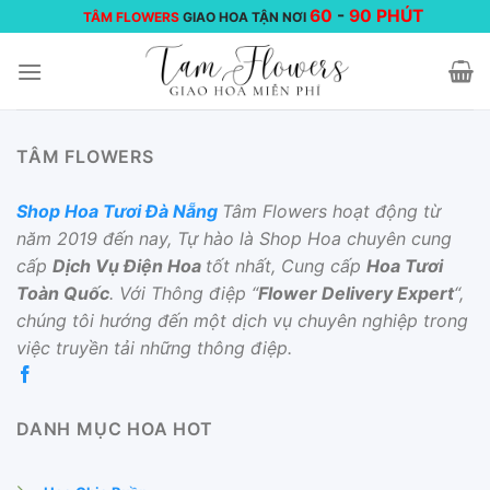
Chuyển
60
-
90 PHÚT
TÂM FLOWERS
GIAO HOA TẬN NƠI
đến
nội
dung
TÂM FLOWERS
Shop Hoa Tươi Đà Nẵng
Tâm Flowers hoạt động từ
năm 2019 đến nay, Tự hào là Shop Hoa chuyên cung
cấp
Dịch Vụ Điện Hoa
tốt nhất, Cung cấp
Hoa Tươi
Toàn Quốc
. Với Thông điệp “
Flower Delivery Expert
“,
chúng tôi hướng đến một dịch vụ chuyên nghiệp trong
việc truyền tải những thông điệp.
DANH MỤC HOA HOT