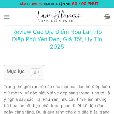
Chuyển
60
-
90 PHÚT
TÂM FLOWERS
GIAO HOA TẬN NƠI
đến
nội
dung
Review Các Địa Điểm Hoa Lan Hồ
Điệp Phú Yên Đẹp, Giá Tốt, Uy Tín
2025
Mục lục
Trong thế giới rực rỡ của các loài hoa, lan hồ điệp luôn
giữ một vị trí đặc biệt với vẻ đẹp sang trọng, tinh tế và
ý nghĩa sâu sắc. Tại Phú Yên, nhu cầu tìm kiếm những
bó hoa lan hồ điệp chất lượng cao, thiết kế độc đáo
ngày càng tăng. Dù là quà tặng cho dịp đặc biệt, trang