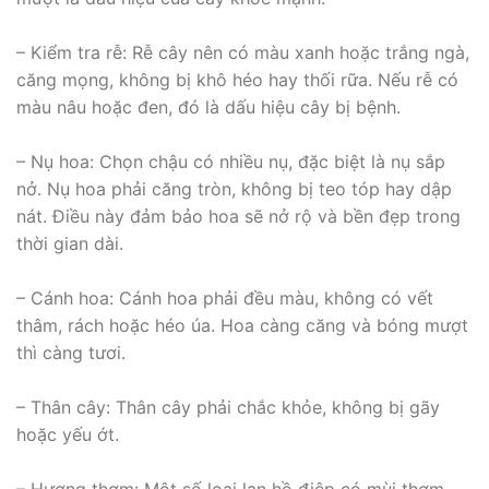
– Kiểm tra rễ: Rễ cây nên có màu xanh hoặc trắng ngà,
căng mọng, không bị khô héo hay thối rữa. Nếu rễ có
màu nâu hoặc đen, đó là dấu hiệu cây bị bệnh.
– Nụ hoa: Chọn chậu có nhiều nụ, đặc biệt là nụ sắp
nở. Nụ hoa phải căng tròn, không bị teo tóp hay dập
nát. Điều này đảm bảo hoa sẽ nở rộ và bền đẹp trong
thời gian dài.
– Cánh hoa: Cánh hoa phải đều màu, không có vết
thâm, rách hoặc héo úa. Hoa càng căng và bóng mượt
thì càng tươi.
– Thân cây: Thân cây phải chắc khỏe, không bị gãy
hoặc yếu ớt.
– Hương thơm: Một số loại lan hồ điệp có mùi thơm