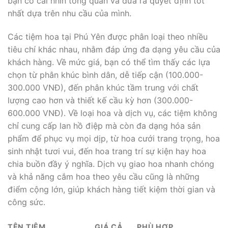
bạn có cái nhìn tổng quan và đưa ra quyết định tốt
nhất dựa trên nhu cầu của mình.
Các tiệm hoa tại Phú Yên được phân loại theo nhiều
tiêu chí khác nhau, nhằm đáp ứng đa dạng yêu cầu của
khách hàng. Về mức giá, bạn có thể tìm thấy các lựa
chọn từ phân khúc bình dân, dễ tiếp cận (100.000-
300.000 VNĐ), đến phân khúc tầm trung với chất
lượng cao hơn và thiết kế cầu kỳ hơn (300.000-
600.000 VNĐ). Về loại hoa và dịch vụ, các tiệm không
chỉ cung cấp lan hồ điệp mà còn đa dạng hóa sản
phẩm để phục vụ mọi dịp, từ hoa cưới trang trọng, hoa
sinh nhật tươi vui, đến hoa trang trí sự kiện hay hoa
chia buồn đầy ý nghĩa. Dịch vụ giao hoa nhanh chóng
và khả năng cắm hoa theo yêu cầu cũng là những
điểm cộng lớn, giúp khách hàng tiết kiệm thời gian và
công sức.
TÊN TIỆM
GIÁ CẢ
PHÙ HỢP