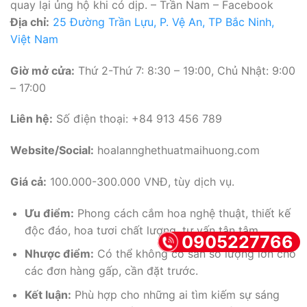
quay lại ủng hộ khi có dịp. – Trần Nam – Facebook
Địa chỉ:
25 Đường Trần Lựu, P. Vệ An, TP Bắc Ninh,
Việt Nam
Giờ mở cửa:
Thứ 2-Thứ 7: 8:30 – 19:00, Chủ Nhật: 9:00
– 17:00
Liên hệ:
Số điện thoại: +84 913 456 789
Website/Social:
hoalannghethuatmaihuong.com
Giá cả:
100.000-300.000 VNĐ, tùy dịch vụ.
Ưu điểm:
Phong cách cắm hoa nghệ thuật, thiết kế
độc đáo, hoa tươi chất lượng, tư vấn tận tâm.
0905227766
Nhược điểm:
Có thể không có sẵn số lượng lớn cho
các đơn hàng gấp, cần đặt trước.
Kết luận:
Phù hợp cho những ai tìm kiếm sự sáng