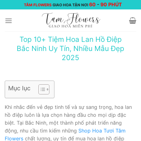
Chuyển
60
-
90 PHÚT
TÂM FLOWERS
GIAO HOA TẬN NƠI
đến
nội
dung
Top 10+ Tiệm Hoa Lan Hồ Điệp
Bắc Ninh Uy Tín, Nhiều Mẫu Đẹp
2025
Mục lục
Khi nhắc đến vẻ đẹp tinh tế và sự sang trọng, hoa lan
hồ điệp luôn là lựa chọn hàng đầu cho mọi dịp đặc
biệt. Tại Bắc Ninh, một thành phố phát triển năng
động, nhu cầu tìm kiếm những
Shop Hoa Tươi Tâm
Flowers
chất lượng, uy tín để mua hoa lan hồ điệp