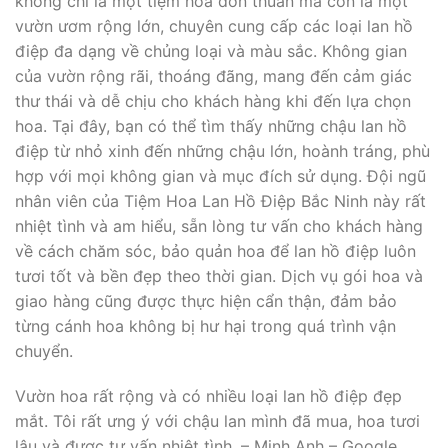
không chỉ là một tiệm hoa đơn thuần mà còn là một
vườn ươm rộng lớn, chuyên cung cấp các loại lan hồ
điệp đa dạng về chủng loại và màu sắc. Không gian
của vườn rộng rãi, thoáng đãng, mang đến cảm giác
thư thái và dễ chịu cho khách hàng khi đến lựa chọn
hoa. Tại đây, bạn có thể tìm thấy những chậu lan hồ
điệp từ nhỏ xinh đến những chậu lớn, hoành tráng, phù
hợp với mọi không gian và mục đích sử dụng. Đội ngũ
nhân viên của Tiệm Hoa Lan Hồ Điệp Bắc Ninh này rất
nhiệt tình và am hiểu, sẵn lòng tư vấn cho khách hàng
về cách chăm sóc, bảo quản hoa để lan hồ điệp luôn
tươi tốt và bền đẹp theo thời gian. Dịch vụ gói hoa và
giao hàng cũng được thực hiện cẩn thận, đảm bảo
từng cánh hoa không bị hư hại trong quá trình vận
chuyển.
Vườn hoa rất rộng và có nhiều loại lan hồ điệp đẹp
mắt. Tôi rất ưng ý với chậu lan mình đã mua, hoa tươi
lâu và được tư vấn nhiệt tình. – Minh Anh – Google