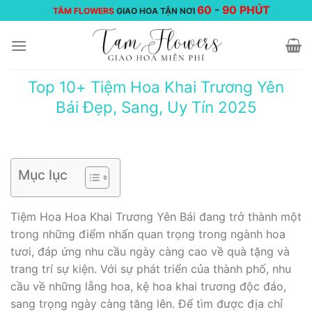
Chuyển
60
-
90 PHÚT
TÂM FLOWERS
GIAO HOA TẬN NƠI
đến
nội
dung
Top 10+ Tiệm Hoa Khai Trương Yên
Bái Đẹp, Sang, Uy Tín 2025
Mục lục
Tiệm Hoa Hoa Khai Trương Yên Bái đang trở thành một
trong những điểm nhấn quan trọng trong ngành hoa
tươi, đáp ứng nhu cầu ngày càng cao về quà tặng và
trang trí sự kiện. Với sự phát triển của thành phố, nhu
cầu về những lẵng hoa, kệ hoa khai trương độc đáo,
sang trọng ngày càng tăng lên. Để tìm được địa chỉ