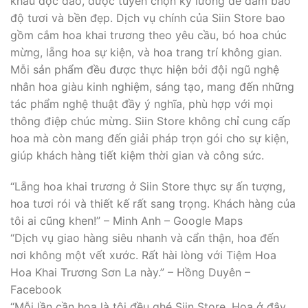
khẩu độc đáo, được tuyển chọn kỹ lưỡng để đảm bảo
độ tươi và bền đẹp. Dịch vụ chính của Siin Store bao
gồm cắm hoa khai trương theo yêu cầu, bó hoa chúc
mừng, lẵng hoa sự kiện, và hoa trang trí không gian.
Mỗi sản phẩm đều được thực hiện bởi đội ngũ nghệ
nhân hoa giàu kinh nghiệm, sáng tạo, mang đến những
tác phẩm nghệ thuật đầy ý nghĩa, phù hợp với mọi
thông điệp chúc mừng. Siin Store không chỉ cung cấp
hoa mà còn mang đến giải pháp trọn gói cho sự kiện,
giúp khách hàng tiết kiệm thời gian và công sức.
“Lẵng hoa khai trương ở Siin Store thực sự ấn tượng,
hoa tươi rói và thiết kế rất sang trọng. Khách hàng của
tôi ai cũng khen!” – Minh Anh – Google Maps
“Dịch vụ giao hàng siêu nhanh và cẩn thận, hoa đến
nơi không một vết xước. Rất hài lòng với Tiệm Hoa
Hoa Khai Trương Sơn La này.” – Hồng Duyên –
Facebook
“Mỗi lần cần hoa là tôi đều ghé Siin Store. Hoa ở đây