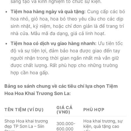
sáng tạo và kinh nghiệm tổ chức sự kiện.
Tiệm hoa hàng ngày và quà tặng:
Cung cấp các bó
hoa nhỏ, giỏ hoa, hoa bó theo yêu cầu cho các dịp
sinh nhật, kỷ niệm, hoặc chỉ đơn giản là để trang trí
nhà cửa. Mẫu mã đa dạng, giá cả linh hoạt.
Tiệm hoa có dịch vụ giao hàng nhanh:
Ưu tiên tốc
độ và sự tiện lợi, đảm bảo hoa được giao đến tay
người nhận trong thời gian ngắn nhất mà vẫn giữ
được chất lượng. Rất phù hợp cho những trường
hợp cần hoa gấp.
Bảng so sánh chung về các tiêu chí lựa chọn Tiệm
Hoa Hoa Khai Trương Sơn La:
GIÁ CẢ
TÊN TIỆM (VÍ DỤ)
PHÙ HỢP
(VNĐ)
Shop Hoa khai trương
Hoa khai trương, sự
300.000-
đẹp TP Sơn La – Siin
kiện, quà tặng cao
600.000